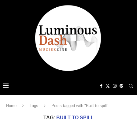
Home
Tags
Posts tagged with "Built to spill"
TAG:
BUILT TO SPILL