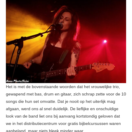
Het is met de bovenstaande woorden dat het vrouwelijke trio,
gewapend met bas, drum en gitaar, zich schrap zette voor de 10
songs die hun set omvatte. Dat je nooit op het uiterlijk mag
afgaan, werd ons al snel duidelijk. De lieflijke en onschuldige
look van de band liet ons bij aanvang kortstondig geloven dat
we in het distributiecentrum voor gratis bijbelcursussen waren
aanbeland, maar niets bleek minder waar.