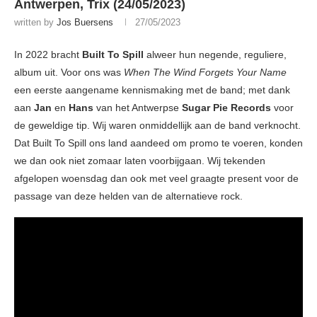
Antwerpen, Trix (24/05/2023)
written by
Jos Buersens
27/05/2023
In 2022 bracht
Built To Spill
alweer hun negende, reguliere,
album uit. Voor ons was
When The Wind Forgets Your Name
een eerste aangename kennismaking met de band; met dank
aan
Jan
en
Hans
van het Antwerpse
Sugar Pie Records
voor
de geweldige tip. Wij waren onmiddellijk aan de band verknocht.
Dat Built To Spill ons land aandeed om promo te voeren, konden
we dan ook niet zomaar laten voorbijgaan. Wij tekenden
afgelopen woensdag dan ook met veel graagte present voor de
passage van deze helden van de alternatieve rock.