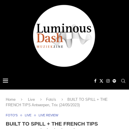
Home
Live
Foto's
BUILT TO SPILL + THE
FRENCH TIPS Antwerpen, Trix (24/05/2023)
FOTO'S
LIVE
LIVE REVIEW
BUILT TO SPILL + THE FRENCH TIPS