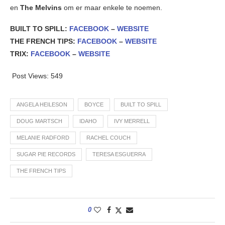
en
The Melvins
om er maar enkele te noemen.
BUILT TO SPILL:
FACEBOOK
–
WEBSITE
THE FRENCH TIPS:
FACEBOOK
–
WEBSITE
TRIX:
FACEBOOK
–
WEBSITE
Post Views:
549
ANGELA HEILESON
BOYCE
BUILT TO SPILL
DOUG MARTSCH
IDAHO
IVY MERRELL
MELANIE RADFORD
RACHEL COUCH
SUGAR PIE RECORDS
TERESA ESGUERRA
THE FRENCH TIPS
0