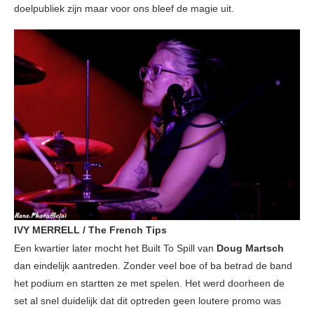
doelpubliek zijn maar voor ons bleef de magie uit.
IVY MERRELL / The French Tips
Een kwartier later mocht het Built To Spill van
Doug Martsch
dan eindelijk aantreden. Zonder veel boe of ba betrad de band
het podium en startten ze met spelen. Het werd doorheen de
set al snel duidelijk dat dit optreden geen loutere promo was