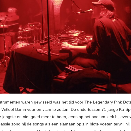
strumenten waren gewisseld was het tijd voor The Legendary Pink Dot
 Witloof Bar in vuur en vlam te zetten. De ondertussen 71-jarige Ka-Spe
 jongste en niet goed meer te been, eens op het podium leek hij evenw
passie zong hij de songs als een sjamaan op zijn blote voeten terwijl hij 