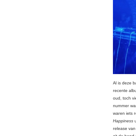
Al is deze 
recente al
oud, toch v
nummer wa
waren iets 
Happiness
release van