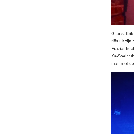
Gitarist Er
riffs uit zi
Frazier hee
Ka-Spel vul
man met de 