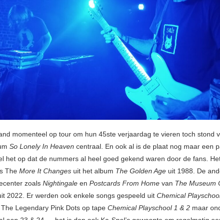
band momenteel op tour om hun 45ste verjaardag te vieren toch stond v
bum
So Lonely In Heaven
centraal. En ook al is de plaat nog maar een 
iel het op dat de nummers al heel goed gekend waren door de fans. He
s The
More It Changes
uit het album
The Golden Age
uit 1988. De an
recenter zoals
Nightingale
en
Postcards From Home
van
The Museum 
uit 2022. Er werden ook enkele songs gespeeld uit
Chemical Playschoo
 The Legendary Pink Dots op tape
Chemical Playschool 1 & 2
maar ond