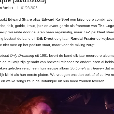
que (30/01/2025)
rt Verlent
01/02/2025
maakt
Edward Sharp
alias
Edward Ka-Spel
een bijzondere combinatie
he, folk, gothic, kraut, jazz en avant-garde als frontman van
The Lege
ine-up wisselde door de jaren heen regelmatig, maar Ka-Spel bleef stee
g bestaat de band uit
Erik Drost
op gitaar,
Randal Frazier
op keyboa
ie niet mee op het podium staat, maar voor de mixing zorgt.
debuut
Only Dreaming
uit 1981 levert de band elk jaar meerdere albums
 de tel kwijt zijn geraakt van hoeveel releases ze ondertussen al hebbe
eken geleden verscheen hun nieuwe album
So Lonely In Heaven
dat no
ijk klinkt als hun eerste platen. We vroegen ons dan ook af of ze live 
jn en welke songs ze in de Botanique uit hun hoed zouden toveren.