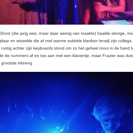
ik Drost (die jarig was, maar daar weinig van maakte) haalde stevige, 
jn gitaar en wisselde die af met warme subtiele klanken terwijl zijn collega
l rustig achter zijn keyboards stond om zo het geheel mooi in de hand 
de de nummers af en toe aan met een klaviertje, maar Frazier was duid
grootste inbreng.