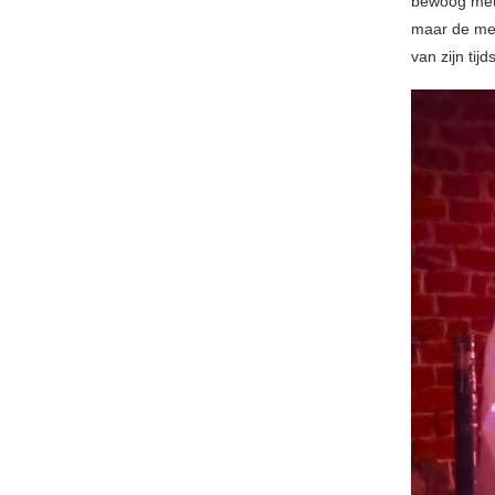
bewoog met 
maar de mee
van zijn tij