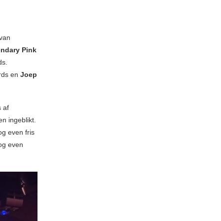
 van
ndary Pink
ds.
rds en
Joep
 af
n ingeblikt.
g even fris
nog even