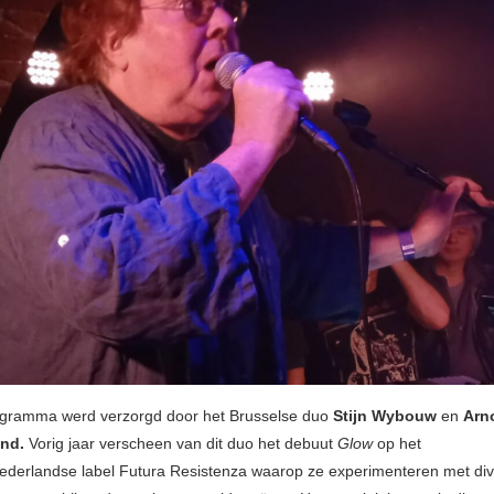
ogramma werd verzorgd door het Brusselse duo
Stijn Wybouw
en
Arn
ond.
Vorig jaar verscheen van dit duo het debuut
Glow
op het
ederlandse label Futura Resistenza waarop ze experimenteren met di