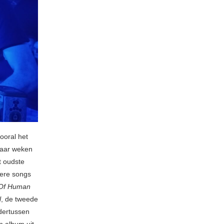
ooral het
paar weken
t oudste
dere songs
Of Human
l
, de tweede
ertussen