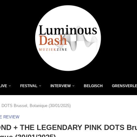
LIVE
FESTIVAL
INTERVIEW
BELGISCH
GRENSVERL
TS Brussel, Botanique (30/01/2025)
VE REVIEW
ND + THE LEGENDARY PINK DOTS Bru