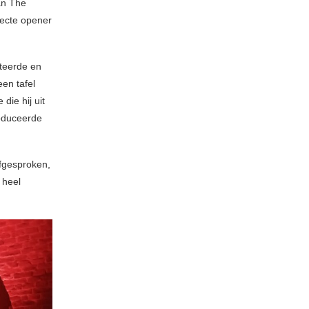
an The
fecte opener
lteerde en
en tafel
die hij uit
roduceerde
fgesproken,
 heel