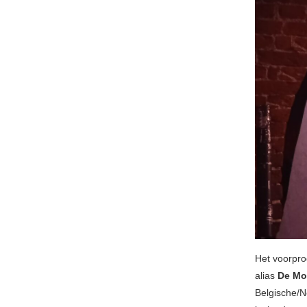
Het voorpr
alias
De M
Belgische/N