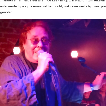
handen en armen. Heel af en toe keek hij op zijn iPad om zijn teksten
ste kende hij nog helemaal uit het hoofd, wat zeker niet altijd kan g
dsgenoten.