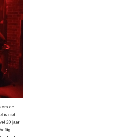
s om de
l is niet
el 20 jaar
heftig