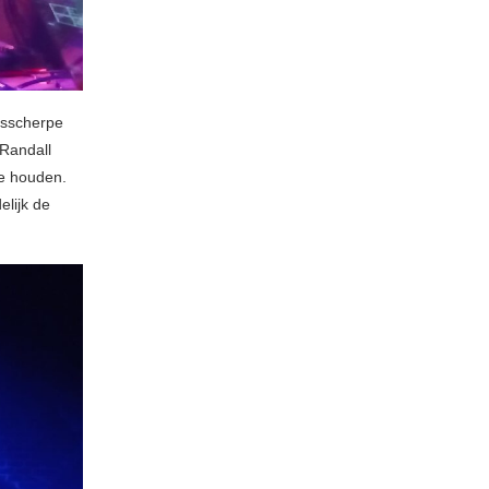
messcherpe
 Randall
te houden.
elijk de