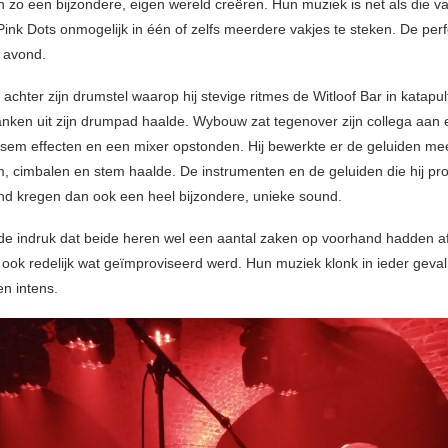
n zo een bijzondere, eigen wereld creëren. Hun muziek is net als die v
ink Dots onmogelijk in één of zelfs meerdere vakjes te steken. De per
 avond.
achter zijn drumstel waarop hij stevige ritmes de Witloof Bar in katapu
nken uit zijn drumpad haalde. Wybouw zat tegenover zijn collega aan e
sem effecten en een mixer opstonden. Hij bewerkte er de geluiden mee 
tom, cimbalen en stem haalde. De instrumenten en de geluiden die hij p
nd kregen dan ook een heel bijzondere, unieke sound.
e indruk dat beide heren wel een aantal zaken op voorhand hadden a
 ook redelijk wat geïmproviseerd werd. Hun muziek klonk in ieder geval
en intens.