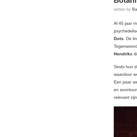
Botani
written by
Ba
Al 45 jaar 
psychedelisc
Dots
. De l
Tegenwoordi
Hendrikx
d
Sinds hun 
waardoor we
Een paar w
en avontuurl
relevant zi