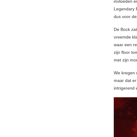
invloeden e
Legendary P
dus voor de
De Bock zat 
vreemde kla
waar een re
zijn floor 
met zijn mo
We kregen d
maar dat er
intrigerend 