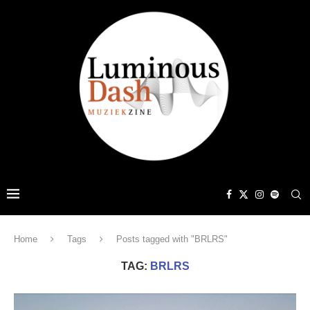
Home
Tags
Posts tagged with "BRLRS"
TAG:
BRLRS