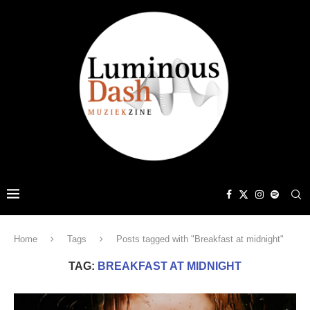
Home
Tags
Posts tagged with "Breakfast at midnight"
TAG:
BREAKFAST AT MIDNIGHT