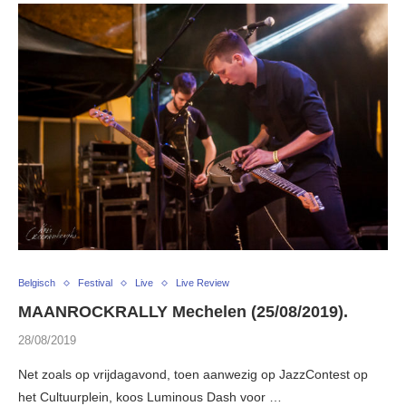
Belgisch
Festival
Live
Live Review
MAANROCKRALLY Mechelen (25/08/2019).
28/08/2019
Net zoals op vrijdagavond, toen aanwezig op JazzContest op
het Cultuurplein, koos Luminous Dash voor …