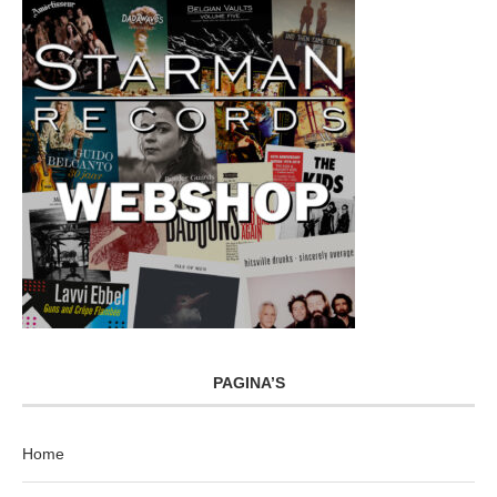
PAGINA’S
Home