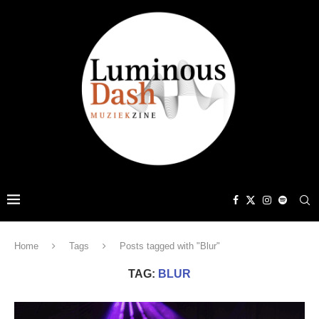
Home
Tags
Posts tagged with "Blur"
TAG:
BLUR