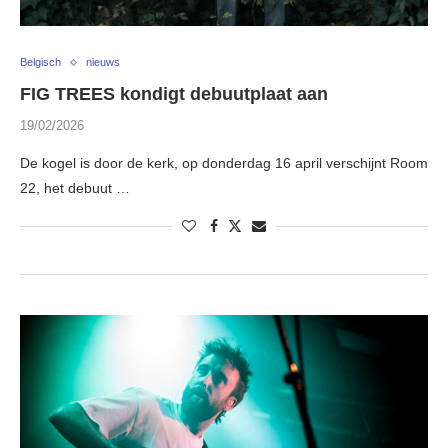
Belgisch
nieuws
FIG TREES kondigt debuutplaat aan
19/02/2026
De kogel is door de kerk, op donderdag 16 april verschijnt Room
22, het debuut …