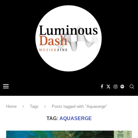
Home
Tags
Posts tagged with "Aquaserge"
TAG:
AQUASERGE