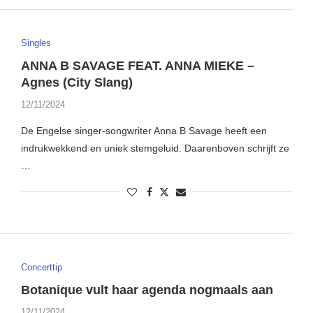
Singles
ANNA B SAVAGE FEAT. ANNA MIEKE –
Agnes (City Slang)
12/11/2024
De Engelse singer-songwriter Anna B Savage heeft een
indrukwekkend en uniek stemgeluid. Daarenboven schrijft ze
…
Concerttip
Botanique vult haar agenda nogmaals aan
12/11/2024