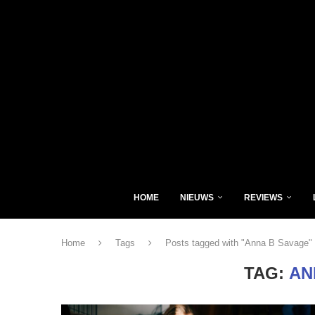
HOME
NIEUWS
REVIEWS
Home
Tags
Posts tagged with "Anna B Savage"
TAG:
AN