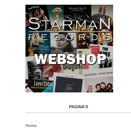
PAGINA’S
Home