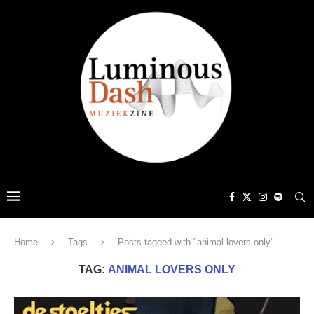
Home
Tags
Posts tagged with "animal lovers only"
TAG:
ANIMAL LOVERS ONLY