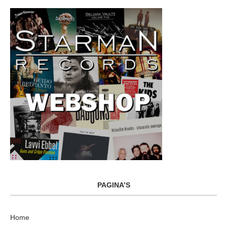
PAGINA’S
Home