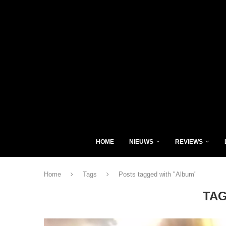
HOME
NIEUWS
REVIEWS
Home
Tags
Posts tagged with "Album"
TA