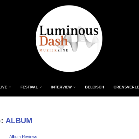
LIVE
FESTIVAL
INTERVIEW
BELGISCH
GRENSVERL
G:
ALBUM
Album Reviews