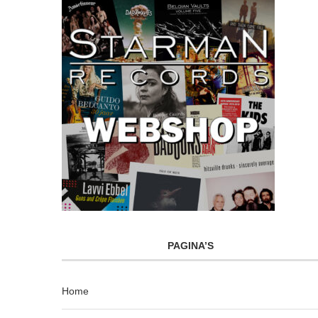
PAGINA’S
Home