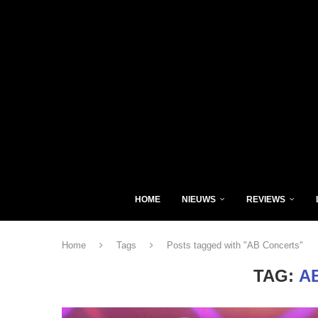
HOME
NIEUWS
REVIEWS
Home
Tags
Posts tagged with "AB Concerts"
TAG:
A