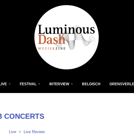
LIVE
FESTIVAL
INTERVIEW
BELGISCH
GRENSVERL
B CONCERTS
Live
Live Review