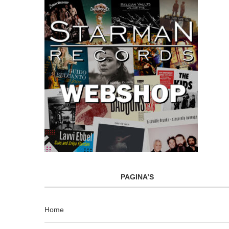
PAGINA’S
Home