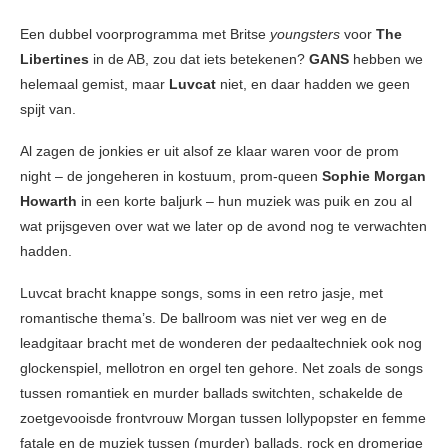
Een dubbel voorprogramma met Britse
youngsters
voor
The
Libertines
in de AB, zou dat iets betekenen?
GANS
hebben we
helemaal gemist, maar
Luvcat
niet, en daar hadden we geen
spijt van.
Al zagen de jonkies er uit alsof ze klaar waren voor de prom
night – de jongeheren in kostuum, prom-queen
Sophie Morgan
Howarth
in een korte baljurk – hun muziek was puik en zou al
wat prijsgeven over wat we later op de avond nog te verwachten
hadden.
Luvcat bracht knappe songs, soms in een retro jasje, met
romantische thema’s. De ballroom was niet ver weg en de
leadgitaar bracht met de wonderen der pedaaltechniek ook nog
glockenspiel, mellotron en orgel ten gehore. Net zoals de songs
tussen romantiek en murder ballads switchten, schakelde de
zoetgevooisde frontvrouw Morgan tussen lollypopster en femme
fatale en de muziek tussen (murder) ballads, rock en dromerige