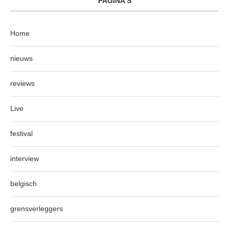
PAGINA’S
Home
nieuws
reviews
Live
festival
interview
belgisch
grensverleggers