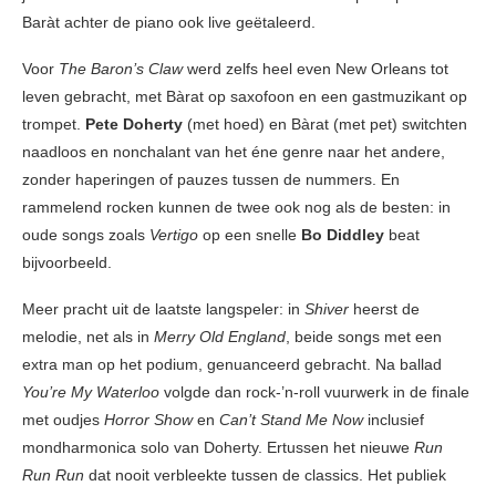
Baràt achter de piano ook live geëtaleerd.
Voor
The Baron’s Claw
werd zelfs heel even New Orleans tot
leven gebracht, met Bàrat op saxofoon en een gastmuzikant op
trompet.
Pete Doherty
(met hoed) en Bàrat (met pet) switchten
naadloos en nonchalant van het éne genre naar het andere,
zonder haperingen of pauzes tussen de nummers. En
rammelend rocken kunnen de twee ook nog als de besten: in
oude songs zoals
Vertigo
op een snelle
Bo Diddley
beat
bijvoorbeeld.
Meer pracht uit de laatste langspeler: in
Shiver
heerst de
melodie, net als in
Merry Old England
, beide songs met een
extra man op het podium, genuanceerd gebracht. Na ballad
You’re My Waterloo
volgde dan rock-’n-roll vuurwerk in de finale
met oudjes
Horror Show
en
Can’t Stand Me Now
inclusief
mondharmonica solo van Doherty. Ertussen het nieuwe
Run
Run Run
dat nooit verbleekte tussen de classics. Het publiek