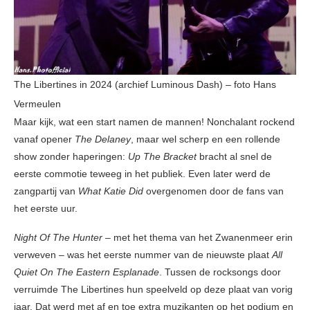
The Libertines in 2024 (archief Luminous Dash) – foto Hans
Vermeulen
Maar kijk, wat een start namen de mannen! Nonchalant rockend
vanaf opener
The Delaney
, maar wel scherp en een rollende
show zonder haperingen:
Up The Bracket
bracht al snel de
eerste commotie teweeg in het publiek. Even later werd de
zangpartij van
What Katie Did
overgenomen door de fans van
het eerste uur.
Night Of The Hunter
– met het thema van het Zwanenmeer erin
verweven – was het eerste nummer van de nieuwste plaat
All
Quiet On The Eastern Esplanade
. Tussen de rocksongs door
verruimde The Libertines hun speelveld op deze plaat van vorig
jaar. Dat werd met af en toe extra muzikanten op het podium en