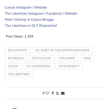
Luvcat Instagram
/
Website
The Libertines Instagram
/
Facebook
/
Website
Peter Doherty in Cactus Brugge
The Libertines in OLT Rivierenhof
Post Views:
1.334
AB CONCERTS
ALL QUIET ON THE EASTERN ESPLANADE
BOTANIQUE
CACTUS CLUB
CARL BARAT
GANS
LUVCAT
OLT RIVIERENHOF
PETE DOHERTY
THE LIBERTINES
0