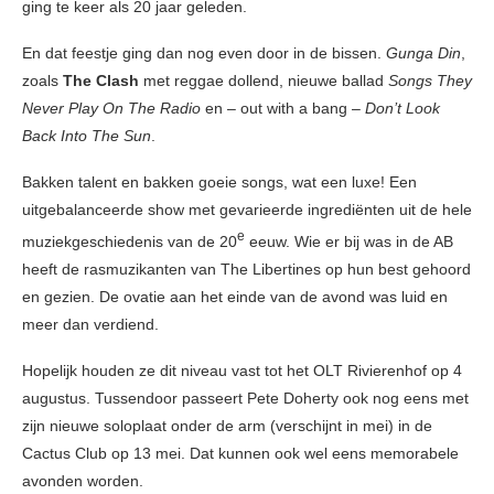
ging te keer als 20 jaar geleden.
En dat feestje ging dan nog even door in de bissen.
Gunga Din
,
zoals
The Clash
met reggae dollend, nieuwe ballad
Songs They
Never Play On The Radio
en – out with a bang –
Don’t Look
Back Into The Sun
.
Bakken talent en bakken goeie songs, wat een luxe! Een
uitgebalanceerde show met gevarieerde ingrediënten uit de hele
e
muziekgeschiedenis van de 20
eeuw. Wie er bij was in de AB
heeft de rasmuzikanten van The Libertines op hun best gehoord
en gezien. De ovatie aan het einde van de avond was luid en
meer dan verdiend.
Hopelijk houden ze dit niveau vast tot het OLT Rivierenhof op 4
augustus. Tussendoor passeert Pete Doherty ook nog eens met
zijn nieuwe soloplaat onder de arm (verschijnt in mei) in de
Cactus Club op 13 mei. Dat kunnen ook wel eens memorabele
avonden worden.