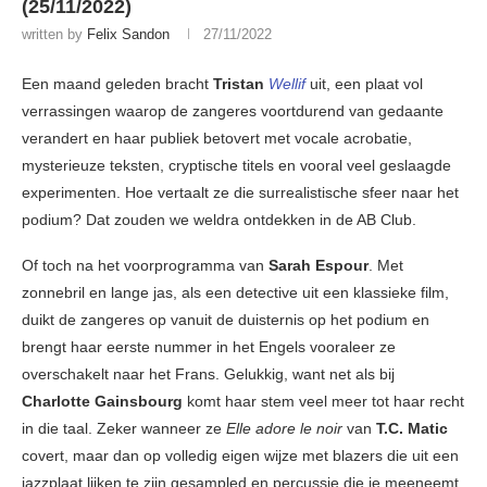
(25/11/2022)
written by
Felix Sandon
27/11/2022
Een maand geleden bracht
Tristan
Wellif
uit, een plaat vol
verrassingen waarop de zangeres voortdurend van gedaante
verandert en haar publiek betovert met vocale acrobatie,
mysterieuze teksten, cryptische titels en vooral veel geslaagde
experimenten. Hoe vertaalt ze die surrealistische sfeer naar het
podium? Dat zouden we weldra ontdekken in de AB Club.
Of toch na het voorprogramma van
Sarah Espour
. Met
zonnebril en lange jas, als een detective uit een klassieke film,
duikt de zangeres op vanuit de duisternis op het podium en
brengt haar eerste nummer in het Engels vooraleer ze
overschakelt naar het Frans. Gelukkig, want net als bij
Charlotte Gainsbourg
komt haar stem veel meer tot haar recht
in die taal. Zeker wanneer ze
Elle adore le noir
van
T.C. Matic
covert, maar dan op volledig eigen wijze met blazers die uit een
jazzplaat lijken te zijn gesampled en percussie die je meeneemt