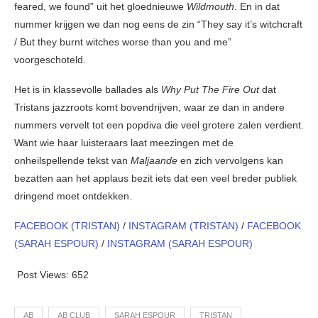
feared, we found” uit het gloednieuwe
Wildmouth
. En in dat
nummer krijgen we dan nog eens de zin “They say it’s witchcraft
/ But they burnt witches worse than you and me”
voorgeschoteld.
Het is in klassevolle ballades als
Why Put The Fire Out
dat
Tristans jazzroots komt bovendrijven, waar ze dan in andere
nummers vervelt tot een popdiva die veel grotere zalen verdient.
Want wie haar luisteraars laat meezingen met de
onheilspellende tekst van
Maljaande
en zich vervolgens kan
bezatten aan het applaus bezit iets dat een veel breder publiek
dringend moet ontdekken.
FACEBOOK (TRISTAN)
/
INSTAGRAM (TRISTAN)
/
FACEBOOK
(SARAH ESPOUR)
/
INSTAGRAM (SARAH ESPOUR)
Post Views:
652
AB
AB CLUB
SARAH ESPOUR
TRISTAN