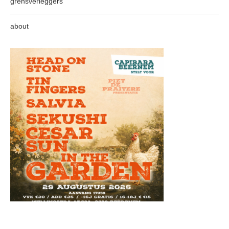
grensverleggers
about