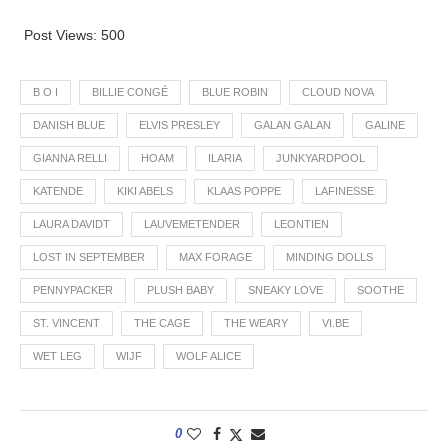
Post Views:
500
B O I
BILLIE CONGÉ
BLUE ROBIN
CLOUD NOVA
DANISH BLUE
ELVIS PRESLEY
GALAN GALAN
GALINE
GIANNA RELLI
HOAM
ILARIA
JUNKYARDPOOL
KATENDE
KIKI ABELS
KLAAS POPPE
LAFINESSE
LAURA DAVIDT
LAUVEMETENDER
LEONTIEN
LOST IN SEPTEMBER
MAX FORAGE
MINDING DOLLS
PENNYPACKER
PLUSH BABY
SNEAKY LOVE
SOOTHE
ST. VINCENT
THE CAGE
THE WEARY
VI.BE
WET LEG
WIJF
WOLF ALICE
0