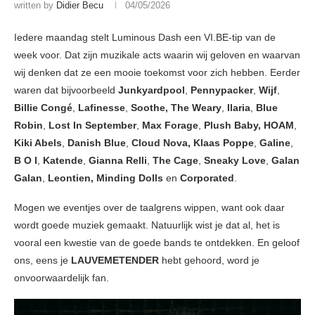
written by
Didier Becu
04/05/2026
Iedere maandag stelt Luminous Dash een VI.BE-tip van de
week voor. Dat zijn muzikale acts waarin wij geloven en waarvan
wij denken dat ze een mooie toekomst voor zich hebben. Eerder
waren dat bijvoorbeeld
Junkyardpool
,
Pennypacker
,
Wijf
,
Billie Congé
,
Lafinesse
,
Soothe, The Weary
,
Ilaria
,
Blue
Robin
,
Lost In September
,
Max Forage
,
Plush Baby, HOAM
,
Kiki Abels
,
Danish Blue
,
Cloud Nova, Klaas Poppe
,
Galine
,
B O I
,
Katende
,
Gianna Relli
,
The Cage
,
Sneaky Love
,
Galan
Galan
,
Leontien,
Minding Dolls
en
Corporated
.
Mogen we eventjes over de taalgrens wippen, want ook daar
wordt goede muziek gemaakt. Natuurlijk wist je dat al, het is
vooral een kwestie van de goede bands te ontdekken. En geloof
ons, eens je
LAUVEMETENDER
hebt gehoord, word je
onvoorwaardelijk fan.