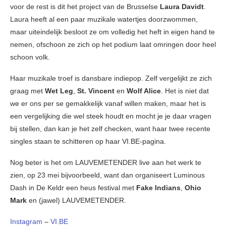
voor de rest is dit het project van de Brusselse
Laura Davidt
.
Laura heeft al een paar muzikale watertjes doorzwommen,
maar uiteindelijk besloot ze om volledig het heft in eigen hand te
nemen, ofschoon ze zich op het podium laat omringen door heel
schoon volk.
Haar muzikale troef is dansbare indiepop. Zelf vergelijkt ze zich
graag met
Wet Leg
,
St. Vincent
en
Wolf Alice
. Het is niet dat
we er ons per se gemakkelijk vanaf willen maken, maar het is
een vergelijking die wel steek houdt en mocht je je daar vragen
bij stellen, dan kan je het zelf checken, want haar twee recente
singles staan te schitteren op haar VI.BE-pagina.
Nog beter is het om LAUVEMETENDER live aan het werk te
zien, op 23 mei bijvoorbeeld, want dan organiseert Luminous
Dash in De Keldr een heus festival met
Fake Indians
,
Ohio
Mark
en (jawel) LAUVEMETENDER.
Instagram
–
VI.BE