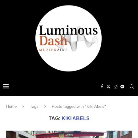
Home
Tags
Posts tagged with "Kiki Abels"
TAG:
KIKI ABELS