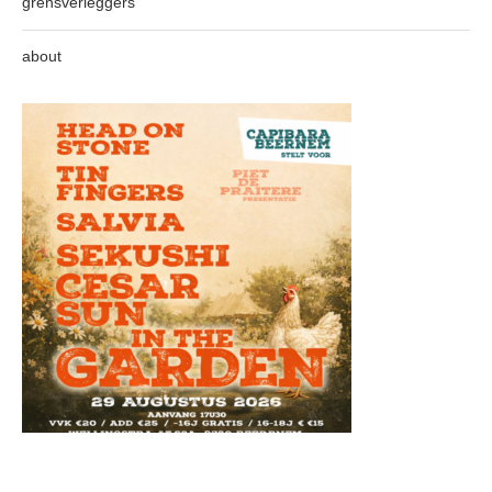
grensverleggers
about