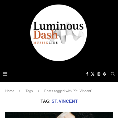
Home
Tags
Posts tagged with "St. Vincent"
TAG:
ST. VINCENT