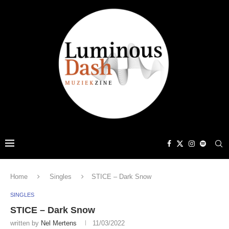
Home
Singles
STICE – Dark Snow
SINGLES
STICE – Dark Snow
written by
Nel Mertens
11/03/2022