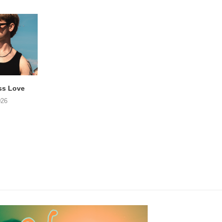
ss Love
TROOST – Not All Men
NOAH TATE – Boy
026
06/08/2026
06/08/2026