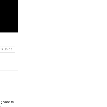
F SILENCE
ng voor te