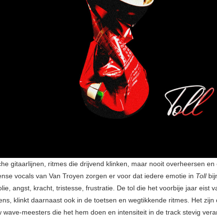
e gitaarlijnen, ritmes die drijvend klinken, maar nooit overheersen en
ense vocals van Van Troyen zorgen er voor dat iedere emotie in
Toll
bij
ie, angst, kracht, tristesse, frustratie. De tol die het voorbije jaar eist 
ns, klinkt daarnaast ook in de toetsen en wegtikkende ritmes. Het zijn 
 wave-meesters die het hem doen en intensiteit in de track stevig ver