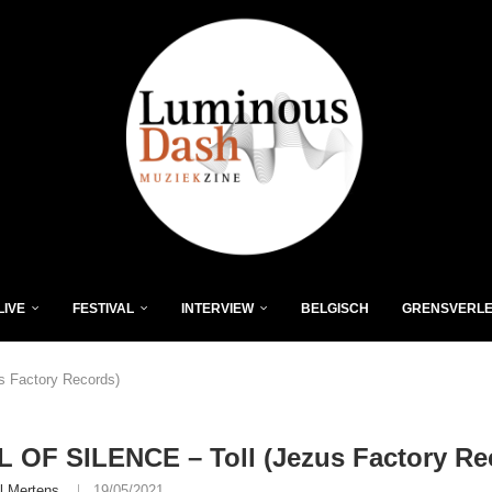
LIVE
FESTIVAL
INTERVIEW
BELGISCH
GRENSVERL
 Factory Records)
 OF SILENCE – Toll (Jezus Factory Re
l Mertens
19/05/2021