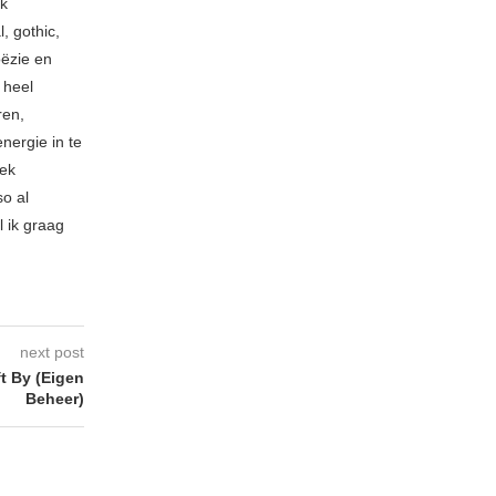
ik
, gothic,
oëzie en
 heel
ren,
nergie in te
iek
so al
l ik graag
next post
t By (Eigen
Beheer)