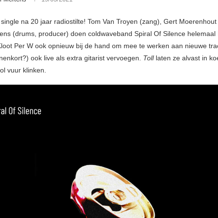
single na 20 jaar radiostilte! Tom Van Troyen (zang), Gert Moerenhout 
ens (drums, producer) doen coldwaveband Spiral Of Silence helemaal 
oot Per W ook opnieuw bij de hand om mee te werken aan nieuwe trac
nenkort?) ook live als extra gitarist vervoegen.
Toll
laten ze alvast in ko
vol vuur klinken.