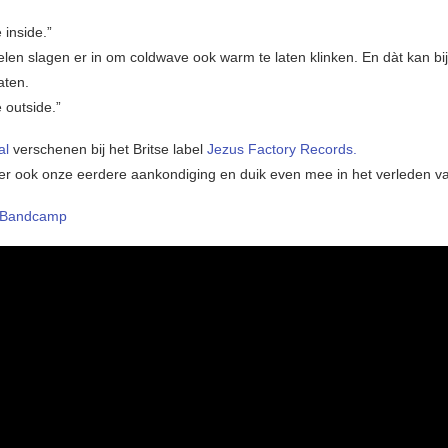
 inside.”
elen slagen er in om coldwave ook warm te laten klinken. En dàt kan bij
aten.
 outside.”
aal
verschenen bij het Britse label
Jezus Factory Records.
er ook onze eerdere aankondiging en duik even mee in het verleden v
Bandcamp