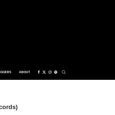
EGGERS
ABOUT
cords)