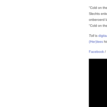
“Cold on the
Slechts enk
onberoerd l
“Cold on the
Toll
is
digit
(Her)lees
hi
Facebook
/