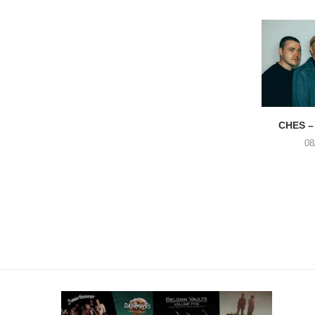
CHES –
08