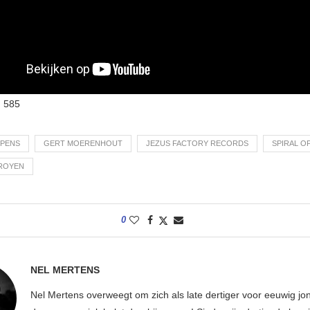
:
585
PPENS
GERT MOERENHOUT
JEZUS FACTORY RECORDS
SPIRAL O
ROYEN
0
NEL MERTENS
Nel Mertens overweegt om zich als late dertiger voor eeuwig jo