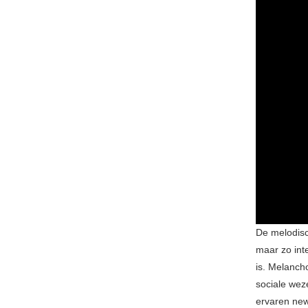
De melodisch
maar zo int
is. Melanchol
sociale weze
ervaren new