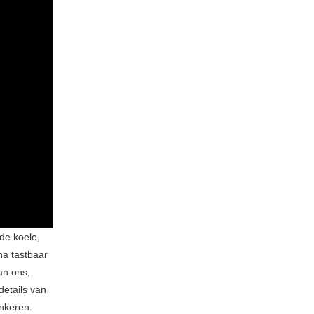
 de koele,
na tastbaar
van ons,
details van
ankeren.