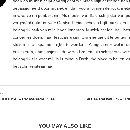
doen en muziek helpt daarbij enorm ! Sinds mijn dertiende ben 
gepassioneerd door muziek en dan vooral binnen de rock, metal
new wave en punk-scene. Als moeke van Bas, schrijfster van p
zorgcoördinator in twee Gentse Freinetscholen blijft muziek een
belangrijk stuk van mijn leven innemen. Muziek spelen, beluiste
concertjes doen, naar festivals gaan; Om energie uit te putten, e
steken, te ontspannen, rijker te worden... Aangezien zowel muz
beluisteren, danspasjes in de wereld zetten, als schrijven sowie
belangrijk zijn voor mij, is Luminous Dash 'the place to be' en vu
het schrijversteam aan.
st
RHOUSE – Promenade Blue
VITJA PAUWELS – Drif
YOU MAY ALSO LIKE