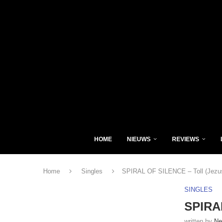
HOME
NIEUWS
REVIEWS
Home
Singles
SPIRAL OF SILENCE – Toll (Jezus
SINGLES
SPIRAL
written by
Ne