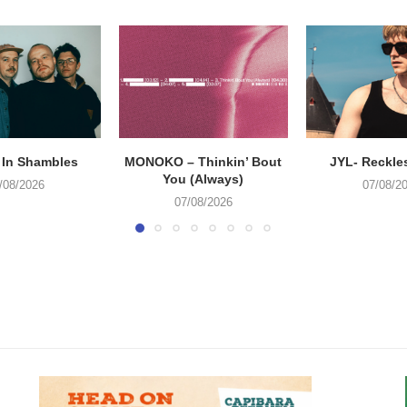
 In Shambles
MONOKO – Thinkin’ Bout
JYL- Reckle
You (Always)
/08/2026
07/08/2
07/08/2026