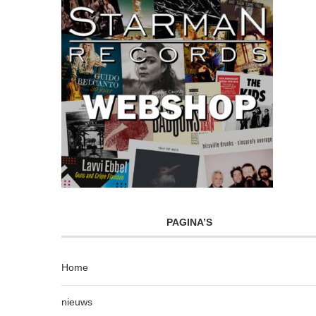
PAGINA’S
Home
nieuws