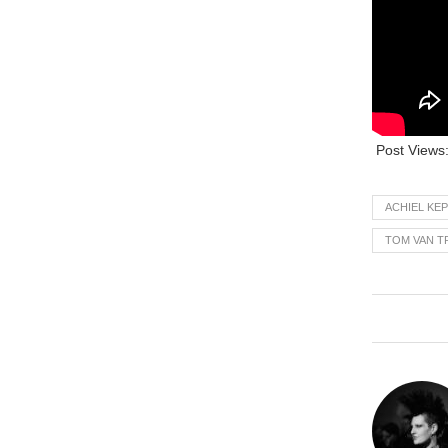
Post Views
ACHIEL KE
TOM VAN T