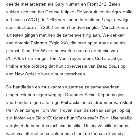
deelde met artiesten als Gary Numan en Front 242. Zalen
vulden zich van het Gentse Kuipke, De Vooruit, tot de Agra-Halle
in Leipzig (WGT). In 1998 verscheen hun album
Leap,
gevolgd
door
dEcAdEnT
in 2002 en een handvol singles. Verschillende
artiesten gingen met hen de samenwerking aan. We denken
aan Antonio Palermo (Siglo XX), die mee op tournee ging als
gitarist, Kloot Per W die meewerkte aan de productie van
dEcAdEnT
en zanger Tom Van Troyen wiens Curtis-achtige
timbre ertoe bijdroeg dat hun coverversie van
Dead Souls
op
een New Order tribute album verscheen.
De bandleden en muzikanten waarmee ze samenwerkten
gingen elk hun eigen weg op. Drummer Achiel Keppens ging
voort onder eigen alter ego Phil Jacks en als drummer van Kloot
Per W en zanger Tom Van Troyen nam de rol van zanger op bij
zijn idolen van Siglo XX tijdens hun
(Farewell?) Tour
. Uiteindelijk
vergleed de band dus toch wat in stilte. Relatieve stilte althans,
want via internet en sociale media bleef de fanbase levendig.