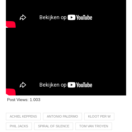
Post Views:
1.003
ACHIEL KEPPENS
ANTONIO PALERMO
KLOOT PER W
PHIL JACKS
SPIRAL OF SILENCE
TOM VAN TROYEN