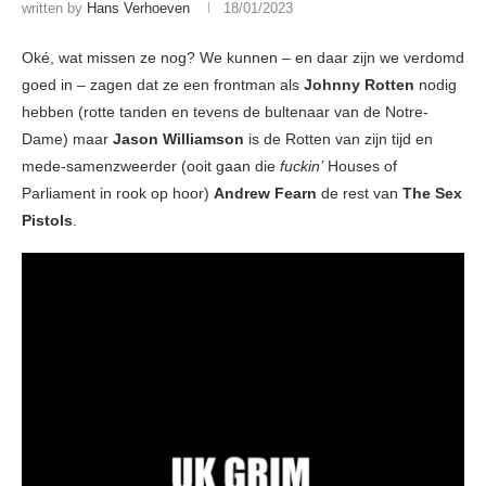
written by
Hans Verhoeven
18/01/2023
Oké, wat missen ze nog? We kunnen – en daar zijn we verdomd
goed in – zagen dat ze een frontman als
Johnny Rotten
nodig
hebben (rotte tanden en tevens de bultenaar van de Notre-
Dame) maar
Jason Williamson
is de Rotten van zijn tijd en
mede-samenzweerder (ooit gaan die
fuckin’
Houses of
Parliament in rook op hoor)
Andrew Fearn
de rest van
The Sex
Pistols
.