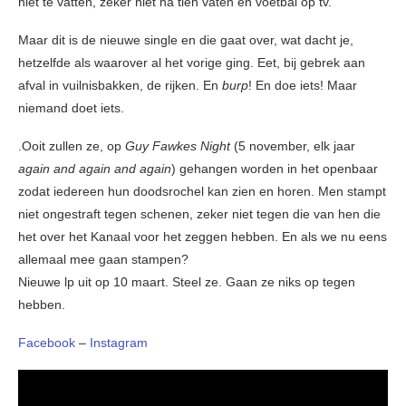
niet te vatten, zeker niet na tien vaten en voetbal op tv.
Maar dit is de nieuwe single en die gaat over, wat dacht je,
hetzelfde als waarover al het vorige ging. Eet, bij gebrek aan
afval in vuilnisbakken, de rijken. En
burp
! En doe iets! Maar
niemand doet iets.
.Ooit zullen ze, op
Guy Fawkes Night
(5 november, elk jaar
again and again and again
) gehangen worden in het openbaar
zodat iedereen hun doodsrochel kan zien en horen. Men stampt
niet ongestraft tegen schenen, zeker niet tegen die van hen die
het over het Kanaal voor het zeggen hebben. En als we nu eens
allemaal mee gaan stampen?
Nieuwe lp uit op 10 maart. Steel ze. Gaan ze niks op tegen
hebben.
Facebook
–
Instagram