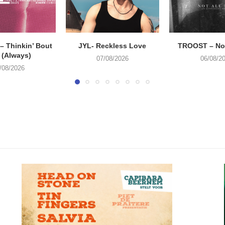
 Thinkin’ Bout
JYL- Reckless Love
TROOST – Not
 (Always)
07/08/2026
06/08/2
/08/2026