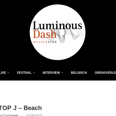
LIVE
FESTIVAL
INTERVIEW
BELGISCH
GRENSVERL
OP J – Beach
n Cnockaert
21/08/2023