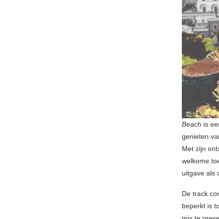
Beach
is ee
genieten va
Met zijn on
welkome toe
uitgave als 
De track co
beperkt is 
mix te pres