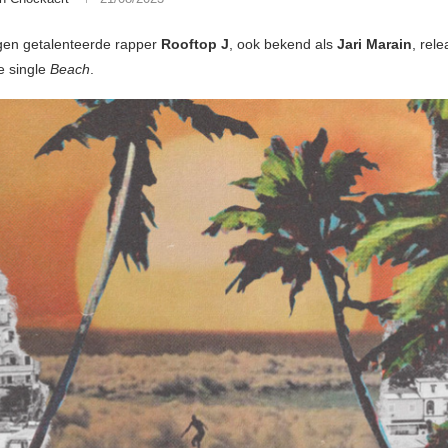
gen getalenteerde rapper
Rooftop J
, ook bekend als
Jari Marain
, rel
e single
Beach
.