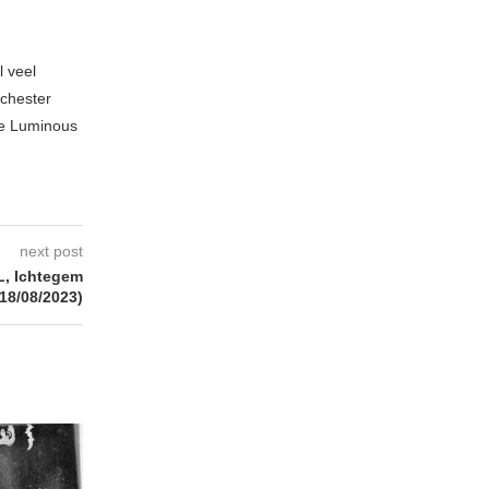
l veel
nchester
te Luminous
next post
, Ichtegem
(18/08/2023)