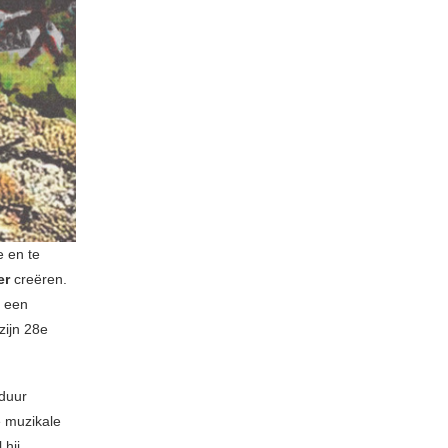
e en te
er
creëren.
r een
zijn 28e
lduur
e muzikale
 hij