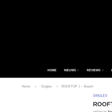
HOME
NIEUWS
REVIEWS
Home
Singles
ROOFTOP J – Beach
SINGLES
ROOFT
written by
An