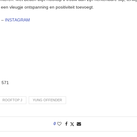
jd een vleugje ontspanning en positiviteit toevoegt.
K
–
INSTAGRAM
:
571
ROOFTOP J
YUNG OFFENDER
0