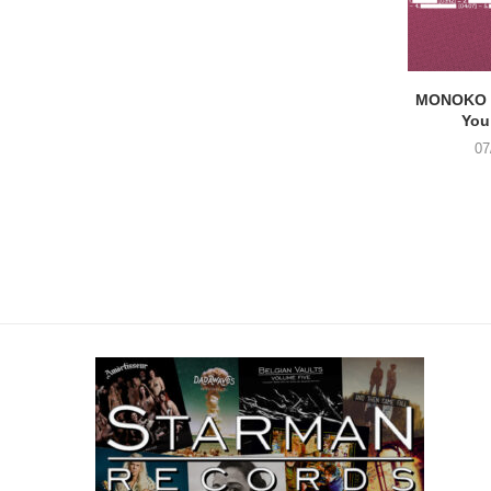
MONOKO –
You
07