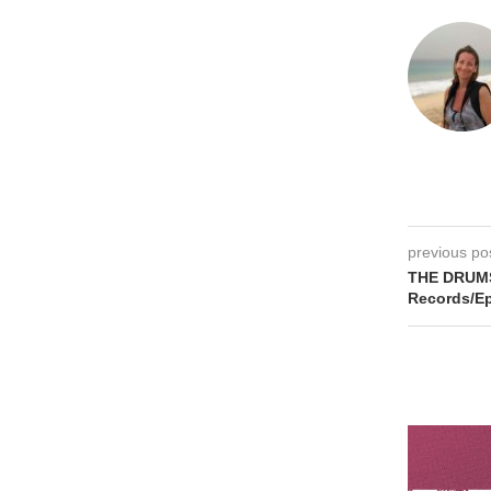
previous po
THE DRUMS 
Records/Ep