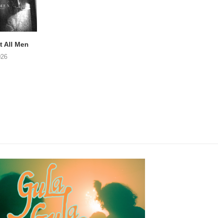
 All Men
NOAH TATE – Boy Gum
APOTH – Nelso
026
06/08/2026
05/08/2026