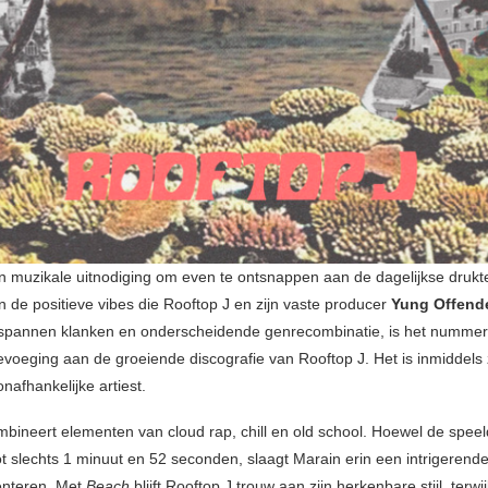
n muzikale uitnodiging om even te ontsnappen aan de dagelijkse drukt
n de positieve vibes die Rooftop J en zijn vaste producer
Yung Offend
tspannen klanken en onderscheidende genrecombinatie, is het numme
voeging aan de groeiende discografie van Rooftop J. Het is inmiddels 
onafhankelijke artiest.
mbineert elementen van cloud rap, chill en old school. Hoewel de spee
tot slechts 1 minuut en 52 seconden, slaagt Marain erin een intrigerend
enteren. Met
Beach
blijft Rooftop J trouw aan zijn herkenbare stijl, terwijl