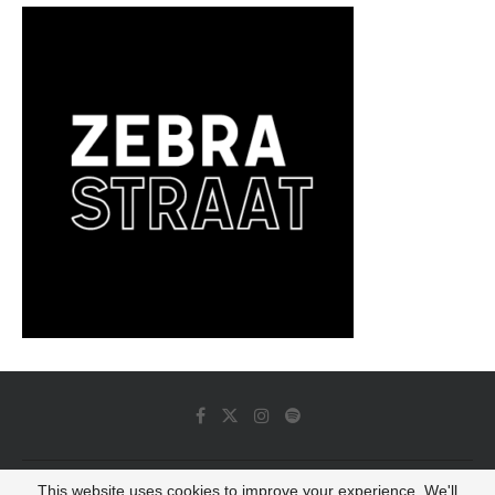
This website uses cookies to improve your experience. We'll
© 2022 - Luminous Dash All Rights Reserved