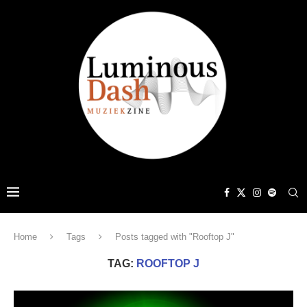
Home
Tags
Posts tagged with "Rooftop J"
TAG:
ROOFTOP J