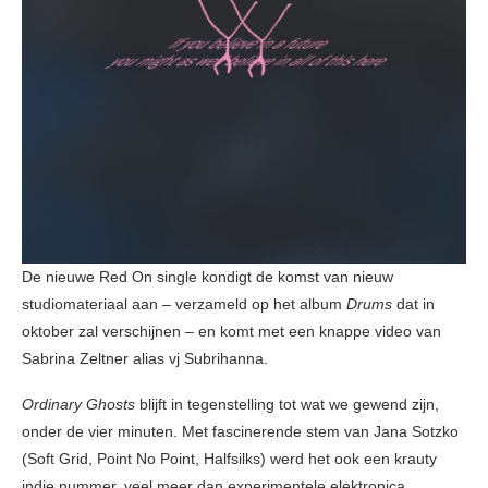
De nieuwe Red On single kondigt de komst van nieuw
studiomateriaal aan – verzameld op het album
Drums
dat in
oktober zal verschijnen – en komt met een knappe video van
Sabrina Zeltner alias vj Subrihanna.
Ordinary Ghosts
blijft in tegenstelling tot wat we gewend zijn,
onder de vier minuten. Met fascinerende stem van Jana Sotzko
(Soft Grid, Point No Point, Halfsilks) werd het ook een krauty
indie nummer, veel meer dan experimentele elektronica.