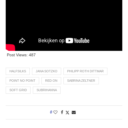
Post Views:
487
HALFSILKS
JANA SOTZKO
PHILIPP ROTH DITTMAR
POINT NO POINT
RED ON
SABRINA ZELTNER
SOFT GRID
SUBRIHANNA
0