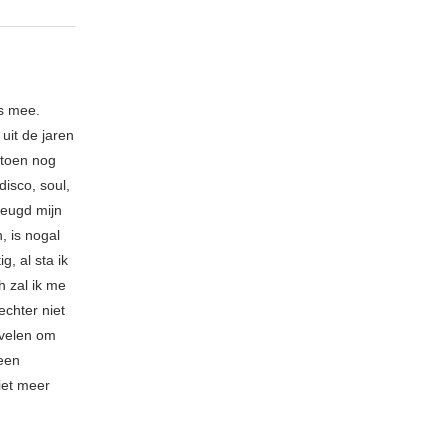
s mee.
uit de jaren
 toen nog
isco, soul,
jeugd mijn
, is nogal
, al sta ik
 zal ik me
echter niet
 velen om
 een
niet meer