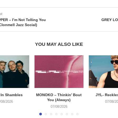
st
R – I’m Not Telling You
GREY LO
Clonmell Jazz Social)
YOU MAY ALSO LIKE
 In Shambles
MONOKO – Thinkin’ Bout
JYL- Reckle
You (Always)
/08/2026
07/08/2
07/08/2026