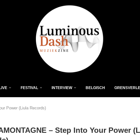
LIVE
FESTIVAL
INTERVIEW
BELGISCH
GRENSVERL
r Power (Liula Records)
AMONTAGNE – Step Into Your Power (L