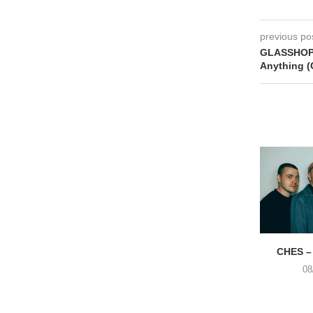
previous po
GLASSHOPPE
Anything (
CHES –
08