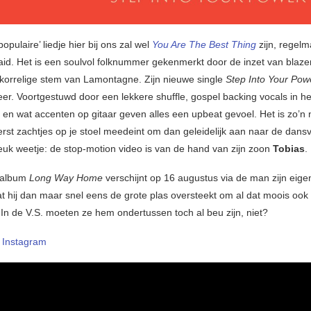
populaire’ liedje hier bij ons zal wel
You Are The Best Thing
zijn, regelm
aid. Het is een soulvol folknummer gekenmerkt door de inzet van blazer
korrelige stem van Lamontagne. Zijn nieuwe single
Step Into Your Po
eer. Voortgestuwd door een lekkere shuffle, gospel backing vocals in het
 en wat accenten op gitaar geven alles een upbeat gevoel. Het is zo’
erst zachtjes op je stoel meedeint om dan geleidelijk aan naar de dansv
euk weetje: de stop-motion video is van de hand van zijn zoon
Tobias
.
 album
Long Way Home
verschijnt op 16 augustus via de man zijn eigen
t hij dan maar snel eens de grote plas oversteekt om al dat moois ook b
 In de V.S. moeten ze hem ondertussen toch al beu zijn, niet?
–
Instagram