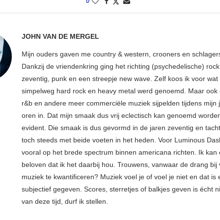
0
JOHN VAN DE MERGEL
Mijn ouders gaven me country & western, crooners en schlager
Dankzij de vriendenkring ging het richting (psychedelische) rock 
zeventig, punk en een streepje new wave. Zelf koos ik voor wat
simpelweg hard rock en heavy metal werd genoemd. Maar ook d
r&b en andere meer commerciële muziek sijpelden tijdens mijn 
oren in. Dat mijn smaak dus vrij eclectisch kan genoemd worden
evident. Die smaak is dus gevormd in de jaren zeventig en tachtig
toch steeds met beide voeten in het heden. Voor Luminous Dash
vooral op het brede spectrum binnen americana richten. Ik kan 
beloven dat ik het daarbij hou. Trouwens, vanwaar de drang bij
muziek te kwantificeren? Muziek voel je of voel je niet en dat is
subjectief gegeven. Scores, sterretjes of balkjes geven is écht 
van deze tijd, durf ik stellen.