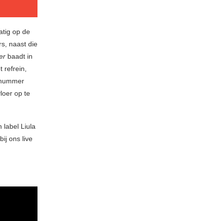
atig op de
s, naast die
wer
baadt in
 refrein,
n nummer
loer op te
 label Liula
ij ons live