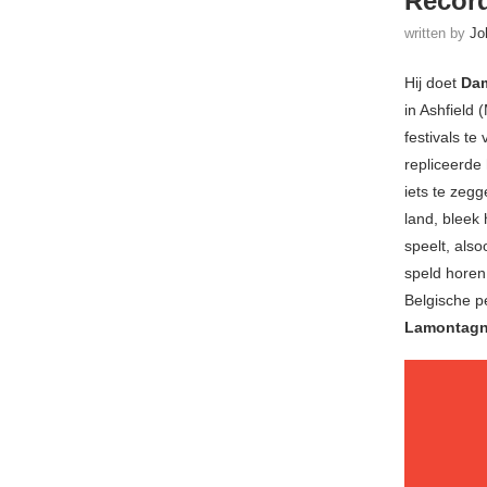
Recor
written by
Jo
Hij doet
Dam
in Ashfield
festivals te
repliceerde
iets te zegg
land, bleek
speelt, als
speld horen
Belgische p
Lamontag