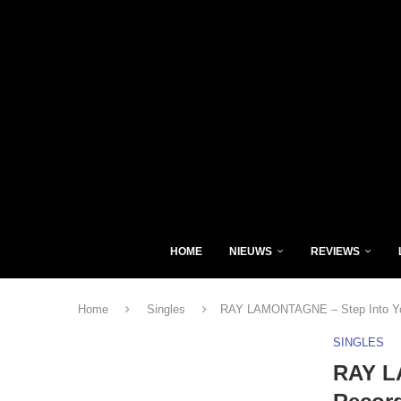
HOME
NIEUWS
REVIEWS
Home
Singles
RAY LAMONTAGNE – Step Into You
SINGLES
RAY L