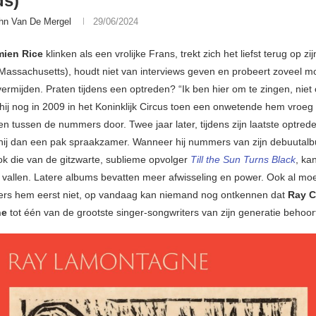
ds)
hn Van De Mergel
29/06/2024
ien Rice
klinken als een vrolijke Frans, trekt zich het liefst terug op zij
 (Massachusetts), houdt niet van interviews geven en probeert zoveel m
 vermijden. Praten tijdens een optreden? “Ik ben hier om te zingen, niet
 hij nog in 2009 in het Koninklijk Circus toen een onwetende hem vroe
en tussen de nummers door. Twee jaar later, tijdens zijn laatste optred
 hij dan een pak spraakzamer. Wanneer hij nummers van zijn debuuta
ook die van de gitzwarte, sublieme opvolger
Till the Sun Turns Black
, ka
 vallen. Latere albums bevatten meer afwisseling en power. Ook al mo
ers hem eerst niet, op vandaag kan niemand nog ontkennen dat
Ray C
ne
tot één van de grootste singer-songwriters van zijn generatie behoor