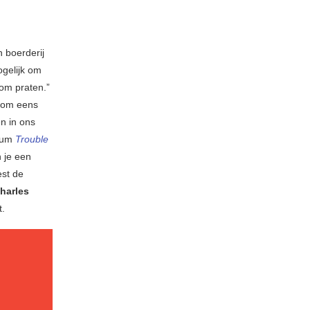
n boerderij
ogelijk om
 om praten.”
g om eens
en in ons
lbum
Trouble
n je een
est de
harles
t.