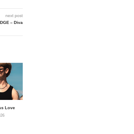
next post
DGE – Diva
ss Love
TROOST – Not All Men
NOAH TATE – Boy
026
06/08/2026
06/08/2026