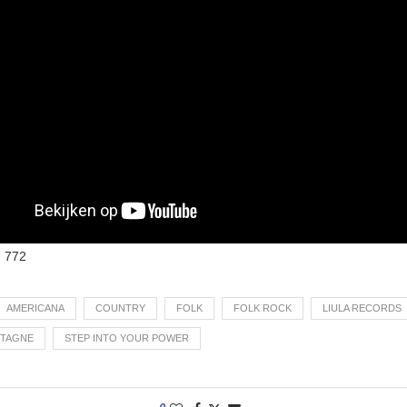
:
772
AMERICANA
COUNTRY
FOLK
FOLK ROCK
LIULA RECORDS
NTAGNE
STEP INTO YOUR POWER