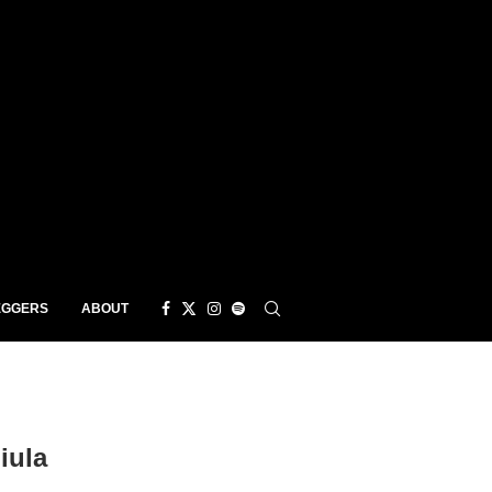
EGGERS
ABOUT
iula