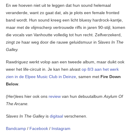
En we hoeven niet uit te leggen dat hun sound helemaal
veranderde, want zo gaat dat, als je plots een female fronted
band wordt. Hun sound kreeg een licht bluesy hardrock-kantje,
maar met de vlijmscherp vertrouwde riffs in jaren 90-stijl, komen
die vocals van Vanhoutte volledig tot hun recht. Zelfverzekerd,
zingt ze haar weg door die rauwe geluidsmuur in S
laves In The
Galley.
Rawdriguez werkt volop aan een tweede album, maar duikt ook
weer het life-circuit in. Je kan hen alvast
op 8/3 aan het werk
zien in de Elpee Music Club in Deinze
, samen met
Fire Down
Below
.
(Her)lees hier ook ons
review
van hun debuutalbum
Asylum Of
The Arcane.
S
laves In The Galley
is
digitaal
verschenen.
Bandcamp
/
Facebook
/
Instagram