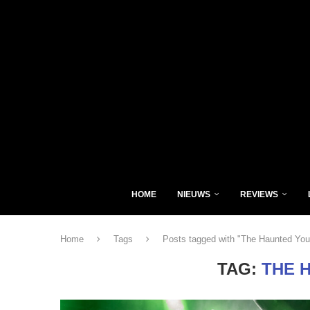
HOME
NIEUWS
REVIEWS
Home
Tags
Posts tagged with "The Haunted You
TAG:
THE 