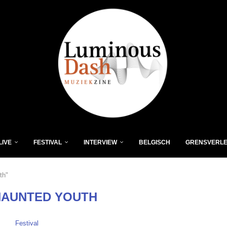
LIVE
FESTIVAL
INTERVIEW
BELGISCH
GRENSVERL
th"
HAUNTED YOUTH
Festival