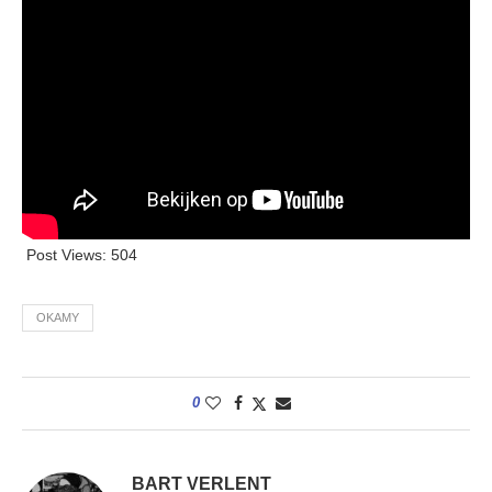
Post Views:
504
OKAMY
0
BART VERLENT