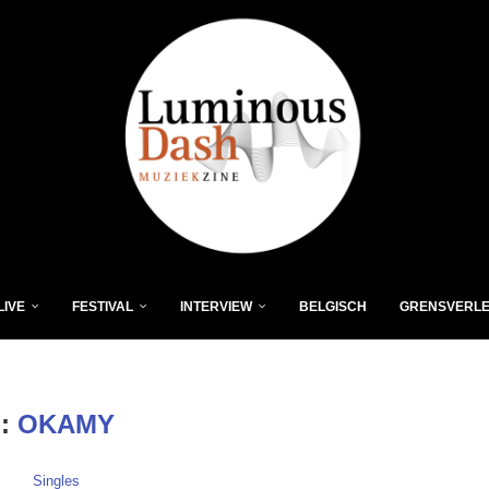
LIVE
FESTIVAL
INTERVIEW
BELGISCH
GRENSVERL
G:
OKAMY
Singles