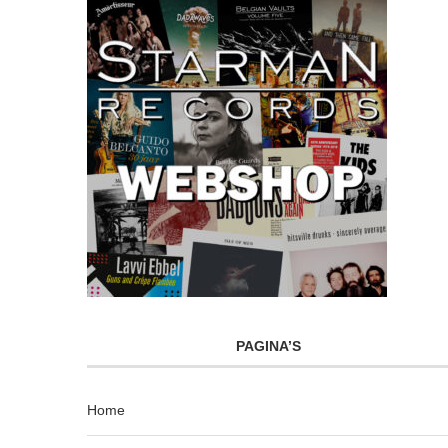
PAGINA’S
Home