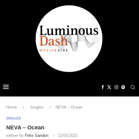
Home
Singles
NEVA – Ocean
SINGLES
NEVA – Ocean
written by
Felix Sandon
21/01/2021