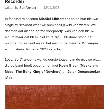
Records)
written by
Bart Verlent
12/10/2023
In februari releaseten
Michiel Libberecht
en co hun nieuwe
single
In Between
waar we onmiddellijk wild van waren. We
dachten dat dit een eerste voorproefje was van een nieuw
album maar dat bleek niet zo te zijn… Blijkbaar stond het
nummer op zichzelf en zal het niet op het tweede
Mooneye
-
album staan dat begin 2024 verschijnt.
Lover To Stranger
is wel de eerste teaser van de nieuwe plaat
die de band heeft opgenomen met
Koen Gisen
(
Meskerem
Mees, The Bony King of Nowhere
) en
Jolan Decaestecker
(
Ão
).