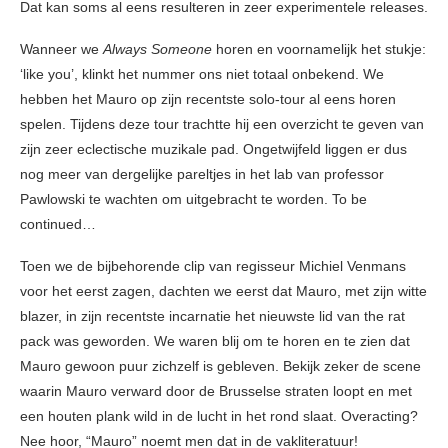
Dat kan soms al eens resulteren in zeer experimentele releases.
Wanneer we
Always Someone
horen en voornamelijk het stukje:
‘like you’, klinkt het nummer ons niet totaal onbekend. We
hebben het Mauro op zijn recentste solo-tour al eens horen
spelen. Tijdens deze tour trachtte hij een overzicht te geven van
zijn zeer eclectische muzikale pad. Ongetwijfeld liggen er dus
nog meer van dergelijke pareltjes in het lab van professor
Pawlowski te wachten om uitgebracht te worden. To be
continued…
Toen we de bijbehorende clip van regisseur Michiel Venmans
voor het eerst zagen, dachten we eerst dat Mauro, met zijn witte
blazer, in zijn recentste incarnatie het nieuwste lid van the rat
pack was geworden. We waren blij om te horen en te zien dat
Mauro gewoon puur zichzelf is gebleven. Bekijk zeker de scene
waarin Mauro verward door de Brusselse straten loopt en met
een houten plank wild in de lucht in het rond slaat. Overacting?
Nee hoor, “Mauro” noemt men dat in de vakliteratuur!