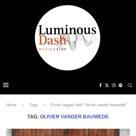
Home
Tags
Posts tagged with "olivier vander bauwede"
TAG:
OLIVIER VANDER BAUWEDE