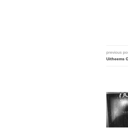
previous po
Uitheems G