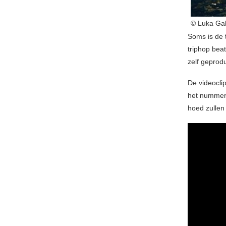
© Luka Gal
Soms is de 
triphop bea
zelf geprod
De videocli
het nummer 
hoed zullen