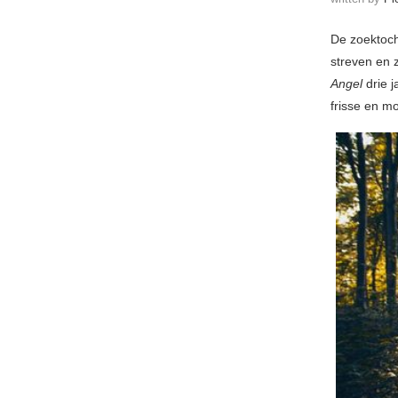
De zoektocht
streven en 
Angel
drie j
frisse en m