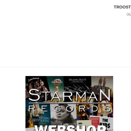
TROOST 
06