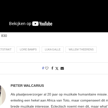
:
830
TSTINKT
LORE BAMPS
LUKA GALLE
WILLEM THEERENS
0
PIETER WALCARIUS
Als plaatjesverzorger al 20 jaar op muzikale humanitaire missie.
enkeling een hekel aan Africa van Toto, maar compenseert dit 
brede muzikale interesse. Eclectisch noemt men dit, maar what'