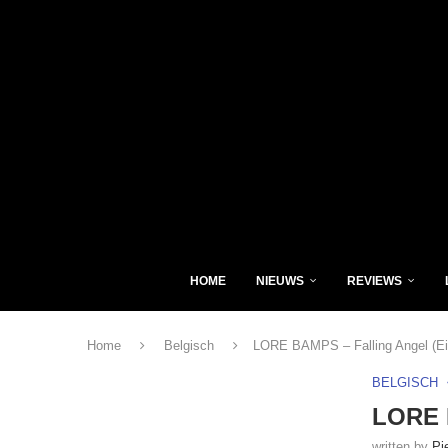
HOME
NIEUWS
REVIEWS
Home
Belgisch
LORE BAMPS – Falling Angel (Ei
BELGISCH
LORE B
written by
Pi