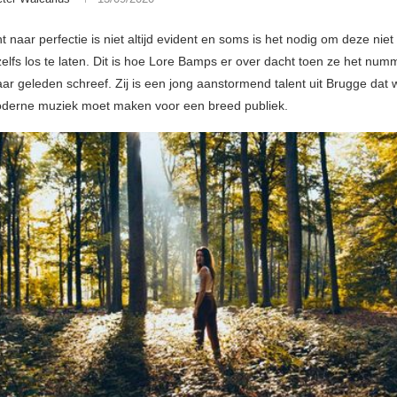
 naar perfectie is niet altijd evident en soms is het nodig om deze niet a
zelfs los te laten. Dit is hoe Lore Bamps er over dacht toen ze het nu
aar geleden schreef. Zij is een jong aanstormend talent uit Brugge dat
oderne muziek moet maken voor een breed publiek.