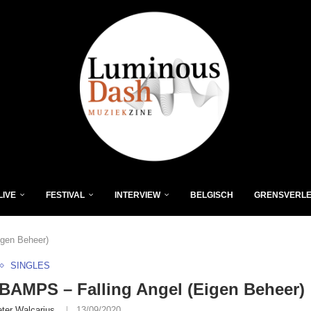
LIVE
FESTIVAL
INTERVIEW
BELGISCH
GRENSVERL
gen Beheer)
SINGLES
AMPS – Falling Angel (Eigen Beheer)
eter Walcarius
13/09/2020