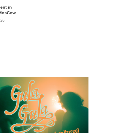
lent in
APOTH – Nelson
LIGHTSPEED speelt
 MosCow
THE SHEILA DIVINE in
05/08/2026
026
04/08/2026