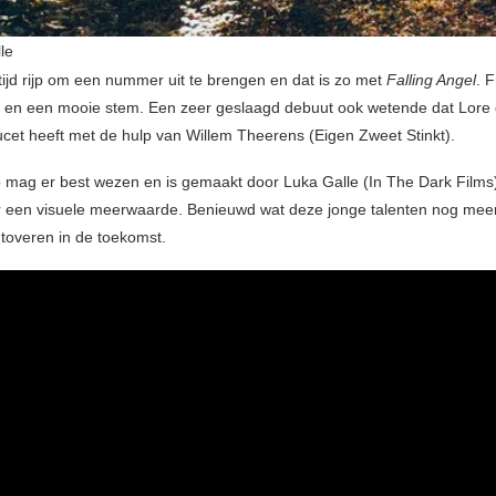
le
tijd rijp om een nummer uit te brengen en dat is zo met
Falling Angel
. F
t en een mooie stem. Een zeer geslaagd debuut ook wetende dat Lore
ucet heeft met de hulp van Willem Theerens (Eigen Zweet Stinkt).
p mag er best wezen en is gemaakt door Luka Galle (In The Dark Films
een visuele meerwaarde. Benieuwd wat deze jonge talenten nog meer
 toveren in de toekomst.