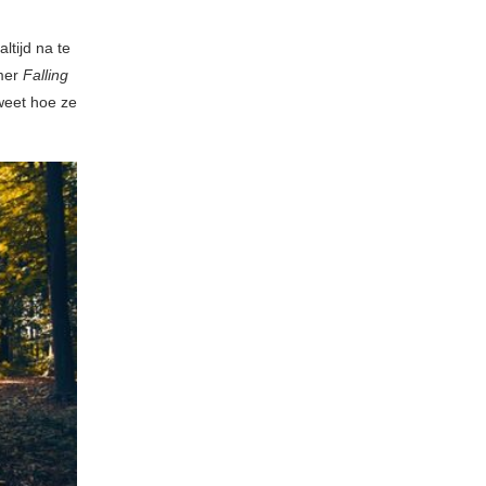
ltijd na te
mmer
Falling
 weet hoe ze