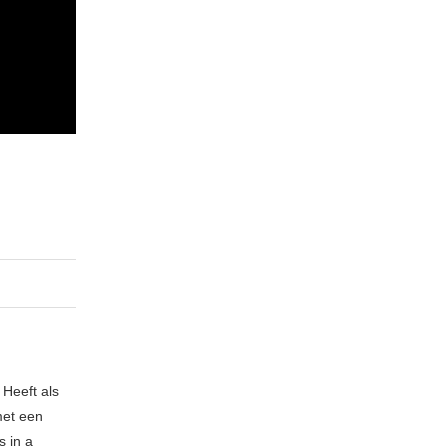
 Heeft als
met een
s in a