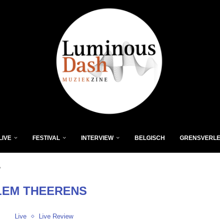
LIVE
FESTIVAL
INTERVIEW
BELGISCH
GRENSVERL
"
LEM THEERENS
Live
Live Review