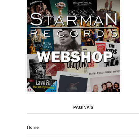
PAGINA’S
Home