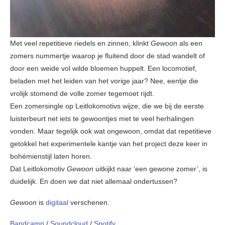
Met veel repetitieve riedels en zinnen, klinkt
Gewoon
als een
zomers nummertje waarop je fluitend door de stad wandelt of
door een weide vol wilde bloemen huppelt. Een locomotief,
beladen met het leiden van het vorige jaar? Nee, eentje die
vrolijk stomend de volle zomer tegemoet rijdt.
Een zomersingle op Leitlokomotivs wijze, die we bij de eerste
luisterbeurt net iets te gewoontjes met te veel herhalingen
vonden. Maar tegelijk ook wat ongewoon, omdat dat repetitieve
getokkel het experimentele kantje van het project deze keer in
bohémienstijl laten horen.
Dat Leitlokomotiv
Gewoon
uitkijkt naar ‘een gewone zomer’, is
duidelijk. En doen we dat niet allemaal ondertussen?
Gewoon
is
digitaal
verschenen.
Bandcamp
/
Soundcloud
/
Spotify