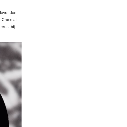
 levenden.
d Crass al
erust bij