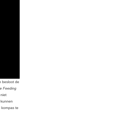
n besloot de
e Feeding
niet
e kunnen
l kompas te