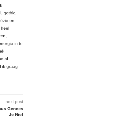
ik
, gothic,
oëzie en
 heel
ren,
nergie in te
iek
so al
l ik graag
next post
cus Genees
Je Niet