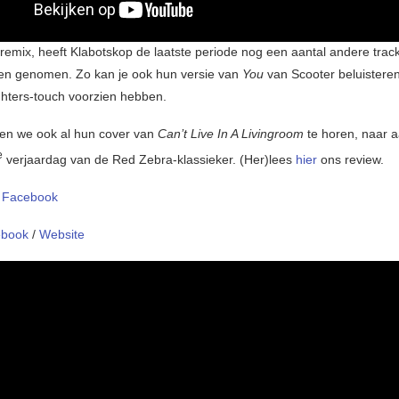
remix, heeft Klabotskop de laatste periode nog een aantal andere track
en genomen. Zo kan je ook hun versie van
You
van Scooter beluisteren
hters-touch voorzien hebben.
en we ook al hun cover van
Can’t Live In A Livingroom
te horen, naar a
e
verjaardag van de Red Zebra-klassieker. (Her)lees
hier
ons review.
:
Facebook
ebook
/
Website