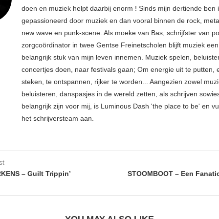
doen en muziek helpt daarbij enorm ! Sinds mijn dertiende ben 
gepassioneerd door muziek en dan vooral binnen de rock, metal
new wave en punk-scene. Als moeke van Bas, schrijfster van p
zorgcoördinator in twee Gentse Freinetscholen blijft muziek een
belangrijk stuk van mijn leven innemen. Muziek spelen, beluiste
concertjes doen, naar festivals gaan; Om energie uit te putten, e
steken, te ontspannen, rijker te worden... Aangezien zowel muz
beluisteren, danspasjes in de wereld zetten, als schrijven sowie
belangrijk zijn voor mij, is Luminous Dash 'the place to be' en vu
het schrijversteam aan.
st
ENS – Guilt Trippin’
STOOMBOOT – Een Fanati
YOU MAY ALSO LIKE