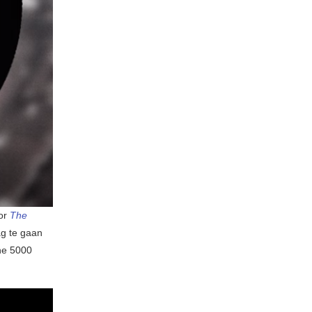
oor
The
ag te gaan
he 5000