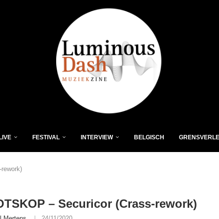
LIVE
FESTIVAL
INTERVIEW
BELGISCH
GRENSVERL
rework)
TSKOP – Securicor (Crass-rework)
l Mertens
24/11/2020