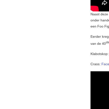
Naast deze 
onder hand
een Foo Fig
Eerder kreg
st
van de 40
Klabotskop
Crass:
Fac