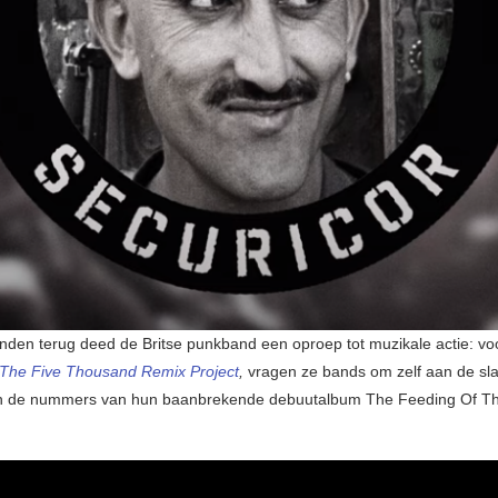
den terug deed de Britse punkband een oproep tot muzikale actie: v
 The Five Thousand Remix Project
,
vragen ze bands om zelf aan de sl
n de nummers van hun baanbrekende debuutalbum The Feeding Of T