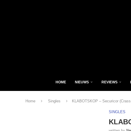
HOME
NIEUWS
REVIEWS
Home
Singles
KLABOTSKOP – Securicor (Crass-
SINGLES
KLABO
written by
Ne