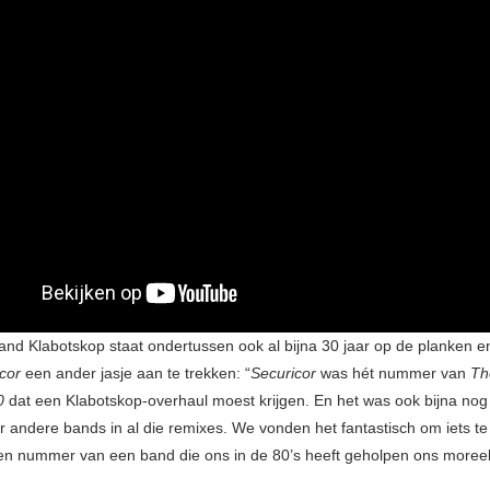
nd Klabotskop staat ondertussen ook al bijna 30 jaar op de planken e
icor
een ander jasje aan te trekken: “
Securicor
was hét nummer van
Th
0
dat een Klabotskop-overhaul moest krijgen. En het was ook bijna nog 
 andere bands in al die remixes. We vonden het fantastisch om iets t
n nummer van een band die ons in de 80’s heeft geholpen ons moree