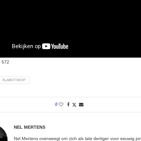
:
572
KLABOTSKOP
0
NEL MERTENS
Nel Mertens overweegt om zich als late dertiger voor eeuwig jo