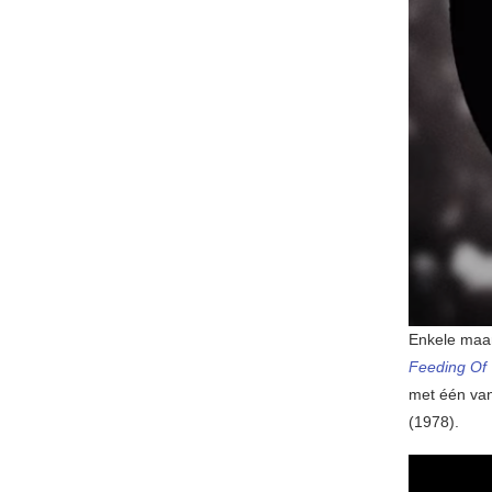
Enkele maan
Feeding Of
met één va
(1978).