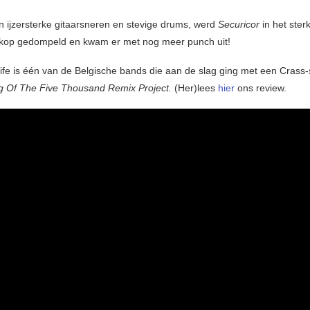
n ijzersterke gitaarsneren en stevige drums, werd
Securicor
in het ste
skop gedompeld en kwam er met nog meer punch uit!
fe is één van de Belgische bands die aan de slag ging met een Crass
g Of The Five Thousand Remix Project.
(Her)lees
hier
ons review.