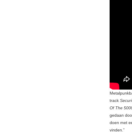
Metalpunkba
track
Secur
Of The 500
gedaan door
doen met ee
vinden.”