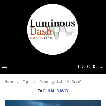
Home
Tags
Posts tagged with "Hal David"
TAG:
HAL DAVID