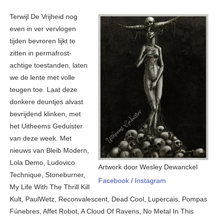
Terwijl De Vrijheid nog
even in ver vervlogen
tijden bevroren lijkt te
zitten in permafrost-
achtige toestanden, laten
we de lente met volle
teugen toe. Laat deze
donkere deuntjes alvast
bevrijdend klinken, met
het Uitheems Geduister
van deze week. Met
nieuws van Bleib Modern,
Lola Demo, Ludovico
Artwork door Wesley Dewanckel
Technique, Stoneburner,
Facebook
/
Instagram
My Life With The Thrill Kill
Kult, PaulWetz, Reconvalescent, Dead Cool, Lupercais, Pompas
Fúnebres, Affet Robot, A Cloud Of Ravens, No Metal In This