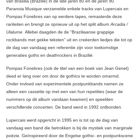
van Brasilia (Brazilië) in de late jaren 80 en de jaren 90.
Paranoia Musique verzamelde enkele tracks van Lupercais en
Pompas Fúnebres van op eerdere tapes, remasterde deze
rariteiten en brengt ze opnieuw uit op het split album
Arcadia /
Ulalume.
Allebei daagden de de “Braziliaanse grappige
rockbands met gekke teksten” uit en creëerden liedjes die tot op
de dag van vandaag een referentie zijn voor toekomstige
generaties goths en deathrockers in Brazilië.
Pompas Fúnebres (ook de titel van een boek van Jean Genet)
deed er lang over om door de gothics te worden omarmd.
Onder invloed van experimentele postpunkbands namen ze
alleen een cassette op met een van hun repetities (waar de
nummers op dit album vandaan kwamen) en speelden
verschillende concerten. De band werd in 1992 ontbonden.
Lupercais werd opgericht in 1995 en is tot op de dag van
vandaag een band die betrokken is bij de mystiek van marginale
poëzie. Geïnspireerd door de Engelse gothic- en postpunkscene