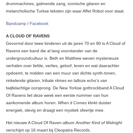
drummachines, galmende zang, iconische gitaren en
melancholische Turkse teksten zijn waar Affet Robot voor staat.
Bandcamp
/
Facebook
A CLOUD OF RAVENS
Gevormd door twee kinderen uit de jaren 70 en 80 is A Cloud of
Ravens een band die al lang voorstander van de
undergroundcultuur is. Beth en Matthew weven mysterieuze
verhalen over liefde, verlies, geloof, leven en wat daarachter
opdoemt, te midden van een muur van dichte synth-tonen,
rinkelende gitaren, tribale ritmes en talloze echo’s van
twijfelachtige oorsprong. De New Yorkse gothrockband A Cloud
Of Ravens liet deze week een eerste nummer van hun
aankomende album horen.
When it Comes
klinkt duister
energiek, stevig en draagt een mystiek sfeertje mee.
Het nieuwe A Cloud Of Raven-album
Another Kind of Midnight
verschijnt op 16 maart bij Cleopatra Records.