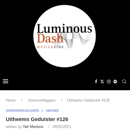
Home
Grensverleggers
Uitheems Geduister #126
GRENSVERLEGGERS
NIEUWS
Uitheems Geduister #126
written by
Nel Mertens
28/02/2021