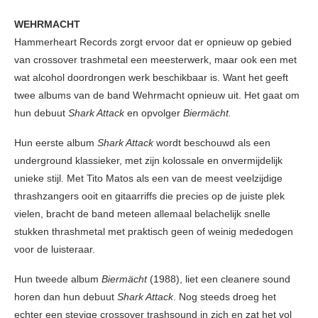
WEHRMACHT
Hammerheart Records zorgt ervoor dat er opnieuw op gebied
van crossover trashmetal een meesterwerk, maar ook een met
wat alcohol doordrongen werk beschikbaar is. Want het geeft
twee albums van de band Wehrmacht opnieuw uit. Het gaat om
hun debuut
Shark Attack
en opvolger
Biermächt.
Hun eerste album
Shark Attack
wordt beschouwd als een
underground klassieker, met zijn kolossale en onvermijdelijk
unieke stijl. Met Tito Matos als een van de meest veelzijdige
thrashzangers ooit en gitaarriffs die precies op de juiste plek
vielen, bracht de band meteen allemaal belachelijk snelle
stukken thrashmetal met praktisch geen of weinig mededogen
voor de luisteraar.
Hun tweede album
Biermächt
(1988), liet een cleanere sound
horen dan hun debuut
Shark Attack
. Nog steeds droeg het
echter een stevige crossover trashsound in zich en zat het vol