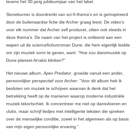
tevens het 30-jarig jubileumjaar van het label.
Stoneburner is doordrenkt van sci-fi-thema’s en is geïnspireerd
door de buitenaardse fictie die Archer graag leest. De video’s
voor elk nummer dat Archer zelf producet, zitten ook steeds in
deze thema’s. De naam van het project is ontleend aan een
wapen uit de sciencefictionroman Dune, die hem eigenlijk leidde
om zijn muziek vorm te geven, want: “Hoe zou dansmuziek op
Dune-planeet Arrakis klinken?”
Het nieuwe album,
Apex Predator
, groeide vanuit een ander,
persoonlijker perspectief voor Archer: “Voor dit album heb ik
besloten om muziek te schrijven waarvan ik denk dat het
betrekking heeft op de manieren waarop moderne industriële
muziek tekortschiet. Ik concentreer me niet op dansvloeren en
clubs, maar schrijf liedjes met intelligente teksten die spreken
over de menselijke conditie, zowel in het algemeen als op basis
van mijn eigen persoonlijke ervaring.”