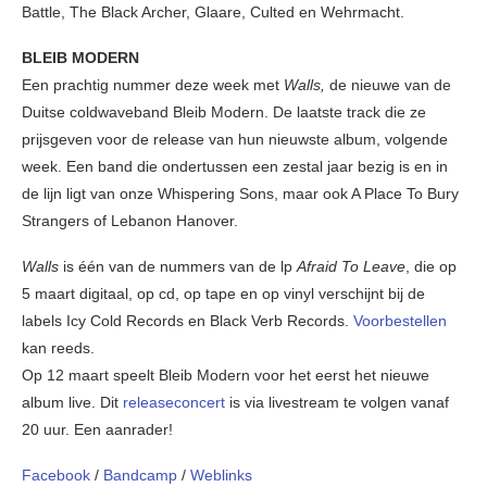
Battle, The Black Archer, Glaare, Culted en Wehrmacht.
BLEIB MODERN
Een prachtig nummer deze week met
Walls,
de nieuwe van de
Duitse coldwaveband Bleib Modern. De laatste track die ze
prijsgeven voor de release van hun nieuwste album, volgende
week. Een band die ondertussen een zestal jaar bezig is en in
de lijn ligt van onze Whispering Sons, maar ook A Place To Bury
Strangers of Lebanon Hanover.
Walls
is één van de nummers van de lp
Afraid To Leave
, die op
5 maart digitaal, op cd, op tape en op vinyl verschijnt bij de
labels Icy Cold Records en Black Verb Records.
Voorbestellen
kan reeds.
Op 12 maart speelt Bleib Modern voor het eerst het nieuwe
album live. Dit
releaseconcert
is via livestream te volgen vanaf
20 uur. Een aanrader!
Facebook
/
Bandcamp
/
Weblinks