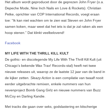
Het album wordt geproducet door de geprezen John Fryer (o.a.
Depeche Mode, Nine Inch Nails en Love & Rockets). Christian
Petke, oprichter van COP International Records, voegt eraan
toe: “Ik kan niet wachten om te zien wat Steven en John Fryer
samen koken, maar weet dat het iets is dat je zal raken als een
hoop stenen.” Dat klinkt veelbelovend!
Facebook
MY LIFE WITH THE THRILL KILL KULT
De gothic- en discolegende My Life With The Thrill Kill Kult (uit
Chicago’s bekende Wax Trax! Records-stal) heeft net twee
nieuwe releases uit, waarop ze de laatste 12 jaar van de band in
de kijker zetten.
Sleazy Action
is een compilatie van twaalf nooit
eerder uitgebrachte remixen, enkele nummers van hun
nevenproject Bomb Gang Girlz en nieuwe nummers van Buzz
McCoy en Darling Kandie.
Met tracks die gaan over seks, godslastering en kitscherige