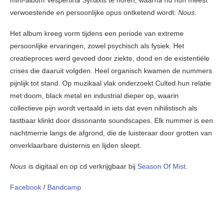
mini-album Vespertina Synaxis te horen, waarna nu hun meest
verwoestende en persoonlijke opus ontketend wordt:
Nous
.
Het album kreeg vorm tijdens een periode van extreme
persoonlijke ervaringen, zowel psychisch als fysiek. Het
creatieproces werd gevoed door ziekte, dood en de existentiële
crises die daaruit volgden. Heel organisch kwamen de nummers
pijnlijk tot stand. Op muzikaal vlak onderzoekt Culted hun relatie
met doom, black metal en industrial dieper op, waarin
collectieve pijn wordt vertaald in iets dat even nihilistisch als
tastbaar klinkt door dissonante soundscapes. Elk nummer is een
nachtmerrie langs de afgrond, die de luisteraar door grotten van
onverklaarbare duisternis en lijden sleept.
Nous
is digitaal en op cd verkrijgbaar bij
Season Of Mist
.
Facebook
/
Bandcamp