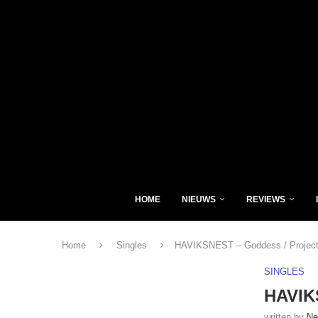
HOME
NIEUWS
REVIEWS
Home
Singles
HAVIKSNEST – Goddess / Project
SINGLES
HAVIK
written by
Ne