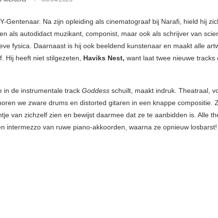
IY-Gentenaar. Na zijn opleiding als cinematograaf bij Narafi, hield hij zi
en als autodidact muzikant, componist, maar ook als schrijver van scien
ctieve fysica. Daarnaast is hij ook beeldend kunstenaar en maakt alle artw
f. Hij heeft niet stilgezeten,
Haviks Nest,
want laat twee nieuwe tracks
e in de instrumentale track
Goddess
schuilt, maakt indruk. Theatraal, vo
horen we zware drums en distorted gitaren in een knappe compositie. Z
antje van zichzelf zien en bewijst daarmee dat ze te aanbidden is. Alle the
n een intermezzo van ruwe piano-akkoorden, waarna ze opnieuw losbarst!