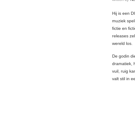
Hij is een D
muziek spel
fictie en fi
releases zel
wereld los.
De godin di
dramatiek, 
vuil, ruig k
valt stil i