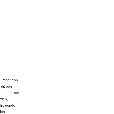
el meer dan
dit een
 het nummer
rden,
 dreigende
ien.