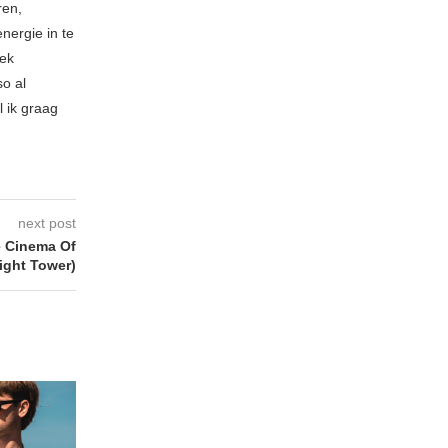
ren,
nergie in te
iek
so al
l ik graag
next post
e Cinema Of
ight Tower)