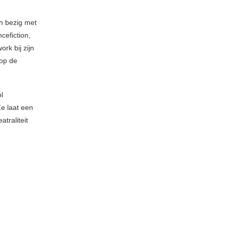
ch bezig met
cefiction,
ork bij zijn
 op de
l
e laat een
atraliteit