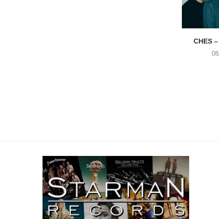
CHES –
08