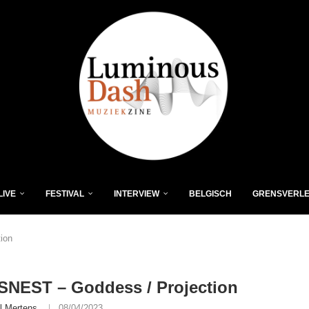
LIVE
FESTIVAL
INTERVIEW
BELGISCH
GRENSVERL
ion
SNEST – Goddess / Projection
l Mertens
08/04/2023