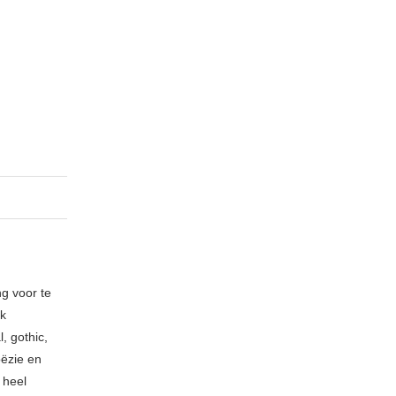
ng voor te
ik
, gothic,
oëzie en
 heel