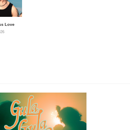
ss Love
TROOST – Not All Men
NOAH TATE – Boy
026
06/08/2026
06/08/2026