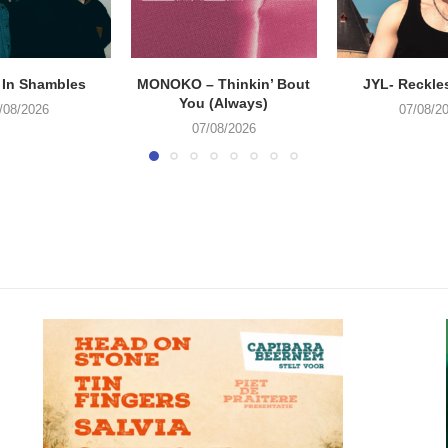
 In Shambles
MONOKO – Thinkin’ Bout
JYL- Reckle
You (Always)
/08/2026
07/08/2
07/08/2026