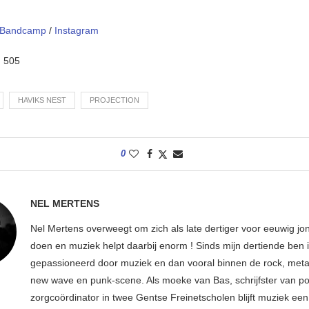
Bandcamp
/
Instagram
:
505
HAVIKS NEST
PROJECTION
0
NEL MERTENS
Nel Mertens overweegt om zich als late dertiger voor eeuwig jo
doen en muziek helpt daarbij enorm ! Sinds mijn dertiende ben 
gepassioneerd door muziek en dan vooral binnen de rock, metal
new wave en punk-scene. Als moeke van Bas, schrijfster van p
zorgcoördinator in twee Gentse Freinetscholen blijft muziek een