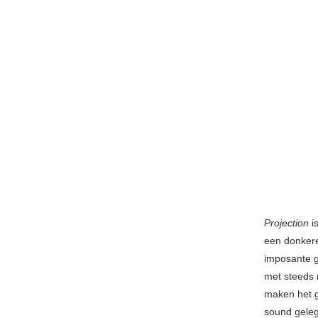
Projection
i
een donkere
imposante g
met steeds 
maken het g
sound geleg