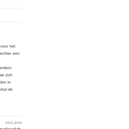
 voor het
echter een
 anders
ak zich
den in
khol de
next post
insdagclub,