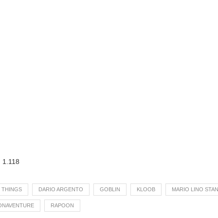
:
1.118
Y THINGS
DARIO ARGENTO
GOBLIN
KLOOB
MARIO LINO STAN
ONAVENTURE
RAPOON