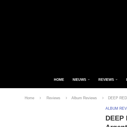
HOME
NIEUWS
REVIEWS
Home
Reviews
Album Reviews
DEEP RED –
ALBUM RE
DEEP R