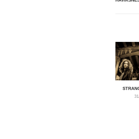
STRANG
31