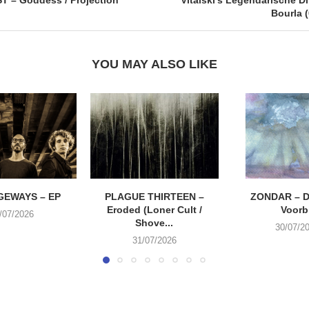
Bourla 
YOU MAY ALSO LIKE
EWAYS – EP
PLAGUE THIRTEEN –
ZONDAR – D
Eroded (Loner Cult /
Voorbi
/07/2026
Shove...
30/07/2
31/07/2026