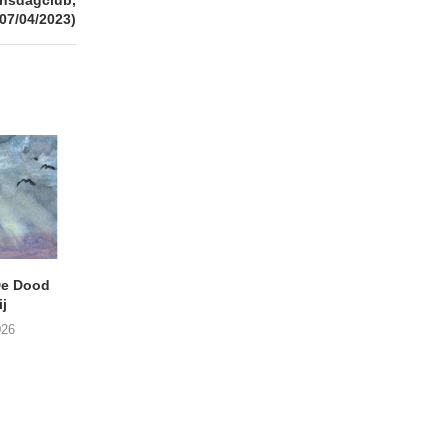
(07/04/2023)
e Dood
DANIEL PEREZ – Why Is
JEF MERTENS – Do
j
This Called Heaven?
Amps (Many Chan
026
29/07/2026
27/07/2026