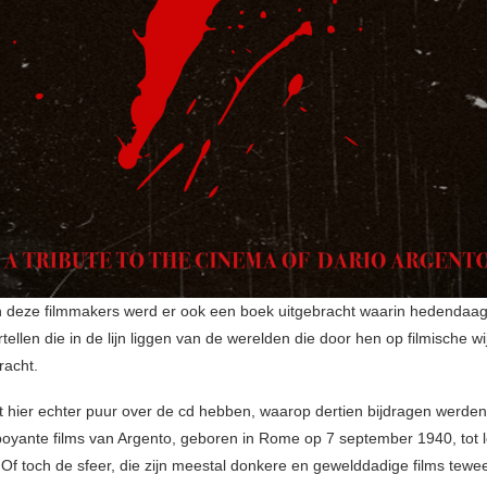
n deze filmmakers werd er ook een boek uitgebracht waarin hedendaa
tellen die in de lijn liggen van de werelden die door hen op filmische wi
racht.
t hier echter puur over de cd hebben, waarop dertien bijdragen werde
boyante films van Argento, geboren in Rome op 7 september 1940, tot 
 Of toch de sfeer, die zijn meestal donkere en gewelddadige films tew