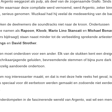
rd Argento weggezet als pulp, als deel van de zogenaamde Giallo. Sind
film waarnaar deze compilatie werd vernoemd, werd Argento, zeker bin
, serieus genomen. Muzikaal had hij veelal de medewerking van de b
eken de deelnemers die soundtracks niet naar de kroon. Ondertussen
de namen als
Rapoon
,
Kloob
,
Mario Lino Stancati
en
Michael Bona
s bijdraagt) staan naast minder tot de verbeelding sprekende artieste
ings
en
David Strother
.
n moet onderdoen voor een ander. Elk van de stukken kent een dreig
 schrikaanjagende geluiden, bevreemdende stemmen of bijna pure dark
ezelig aandoende ondertoon.
m nog interessanter maakt, en dat is met deze hele reeks het geval, is 
speciaal voor dit eerbetoon werden gemaakt en zodoende niet eerde
.
nderdompelen in de fascinerende wereld van Argento, wat wil een men