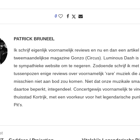
0
PATRICK BRUNEEL
Ik schrijf eigenlijk voornamelijk reviews en nu en dan een artikel
tweemaandelijkse magazine Gonzo (Circus). Luminous Dash is 
te sympathieke website om te negeren. Zodoende schrijf ik met
tussenpozen enige reviews over voornamelijk 'rare' muziek die
misschien niet aan bod zou komen. Niet dat onze muzikale sma
daartoe beperkt, integendeel. Concertgewijs voornamelijk te vin
thuisstad Kortrijk, met een voorkeur voor het legendarische pun
Pit's.
st
 – Goddess / Projection
Vitalski’s Legendarische D