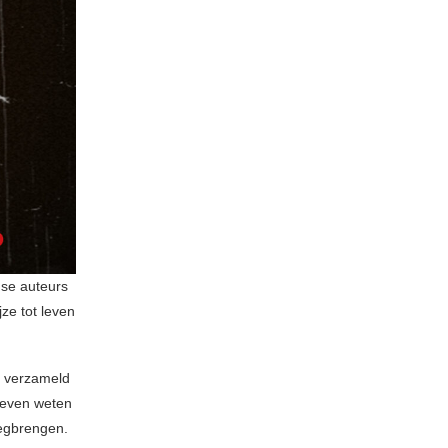
gse auteurs
jze tot leven
n verzameld
leven weten
eegbrengen.