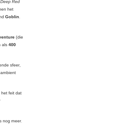
s
Deep Red
nen het
and
Goblin
.
venture
(die
n als
400
ende sfeer,
 ambient
het feit dat
r
s nog meer.