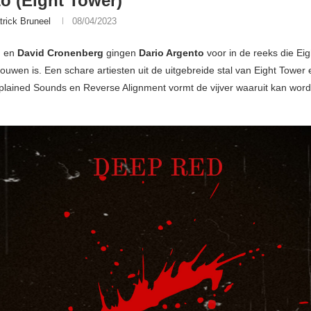
o (Eight Tower)
trick Bruneel
08/04/2023
i
en
David Cronenberg
gingen
Dario Argento
voor in de reeks die Ei
ouwen is. Een schare artiesten uit de uitgebreide stal van Eight Tower
plained Sounds en Reverse Alignment vormt de vijver waaruit kan wor