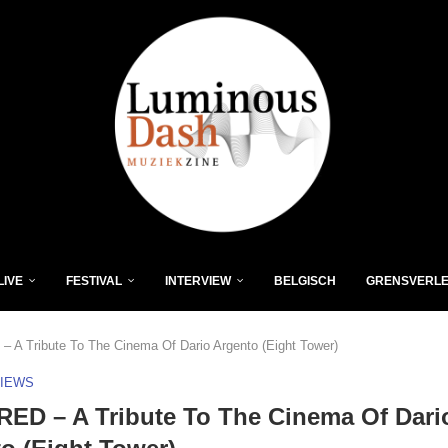
LIVE
FESTIVAL
INTERVIEW
BELGISCH
GRENSVERL
 A Tribute To The Cinema Of Dario Argento (Eight Tower)
VIEWS
ED – A Tribute To The Cinema Of Dari