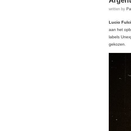
Argent
written by
Pa
Lucio Fulc
aan het opb
labels Unex
gekozen.