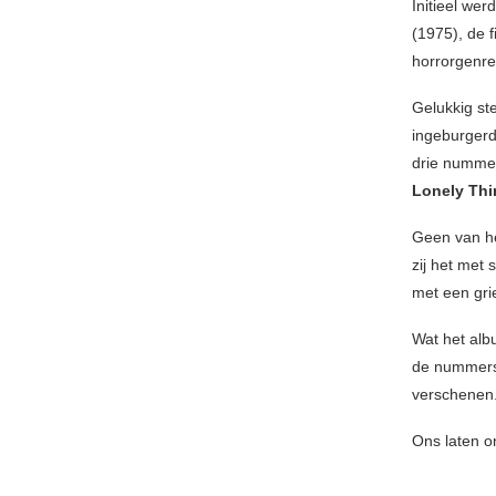
Initieel we
(1975), de 
horrorgenre
Gelukkig st
ingeburger
drie nummer
Lonely Th
Geen van he
zij het met
met een gri
Wat het albu
de nummers 
verschenen
Ons laten o