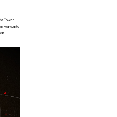
ght Tower
 en verwante
den