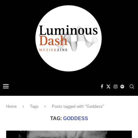
Home
Tags
Posts tagged with "Goddess"
TAG:
GODDESS