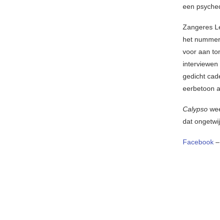
een psychede
Zangeres Le
het nummer:
voor aan to
interviewen
gedicht cad
eerbetoon a
Calypso
wee
dat ongetwi
Facebook