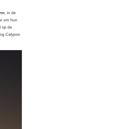
nn
, in de
ar om hun
l op de
nog
Calypso