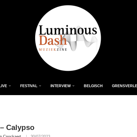
LIVE
FESTIVAL
INTERVIEW
BELGISCH
GRENSVERL
– Calypso
n Cnockaert
30/07/2023