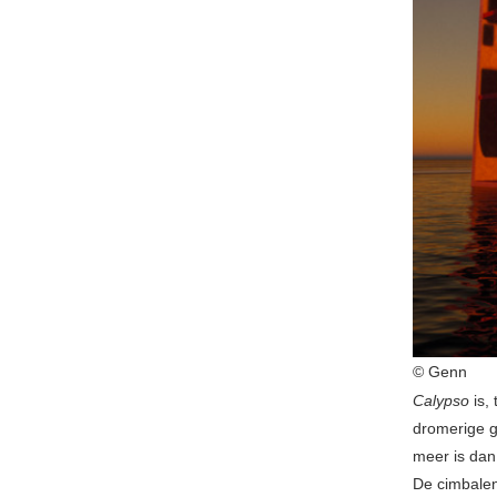
© Genn
Calypso
is,
dromerige g
meer is dan
De cimbalen