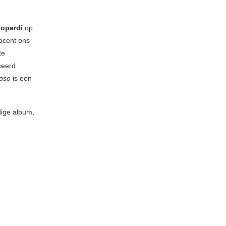
zopardi
op
docent ons
te
ceerd
pso
is een
dige album,