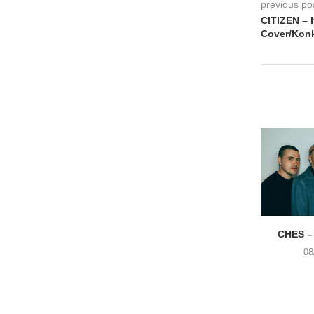
previous po
CITIZEN – 
Cover/Konk
CHES –
08