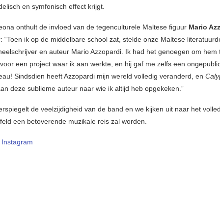
lisch en symfonisch effect krijgt.
ona onthult de invloed van de tegenculturele Maltese figuur
Mario Az
 “Toen ik op de middelbare school zat, stelde onze Maltese literatuur
neelschrijver en auteur Mario Azzopardi. Ik had het genoegen om hem 
 voor een project waar ik aan werkte, en hij gaf me zelfs een ongepubli
eau! Sindsdien heeft Azzopardi mijn wereld volledig veranderd, en
Caly
an deze sublieme auteur naar wie ik altijd heb opgekeken.”
rspiegelt de veelzijdigheid van de band en we kijken uit naar het volle
jfeld een betoverende muzikale reis zal worden.
–
Instagram