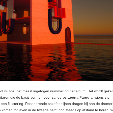
 tot nu toe, het meest ingetogen nummer op het album. Het wordt geke
itaren die de basis vormen voor zangeres
Leona Farugia
, wiens stem
 een fluistering. Resonerende saxofoonlijnen dragen bij aan de dromeri
 komen tot leven in de tweede helft, nog steeds op afstand te horen, 