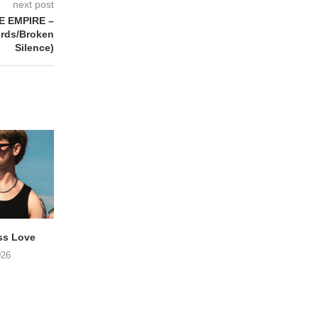
next post
 EMPIRE –
ords/Broken
Silence)
ss Love
TROOST – Not All Men
NOAH TATE – Boy
026
06/08/2026
06/08/2026