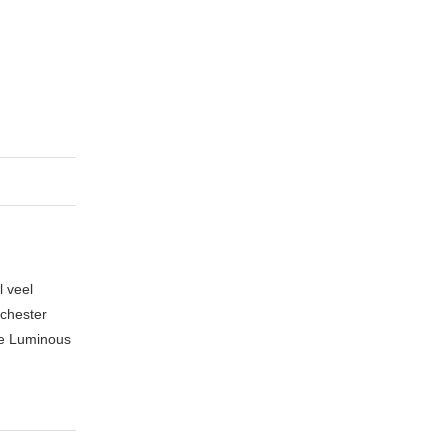
l veel
nchester
te Luminous