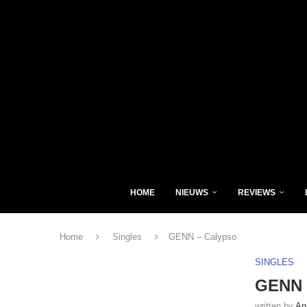
HOME
NIEUWS
REVIEWS
Home
Singles
GENN – Calypso
SINGLES
GENN 
written by
An