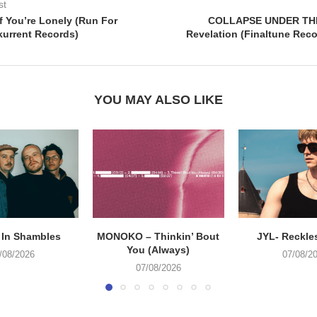
st
If You’re Lonely (Run For
COLLAPSE UNDER THE
urrent Records)
Revelation (Finaltune Rec
YOU MAY ALSO LIKE
 In Shambles
MONOKO – Thinkin’ Bout
JYL- Reckle
You (Always)
/08/2026
07/08/2
07/08/2026