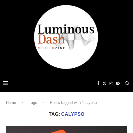
Home
Tags
Posts tagged with "calypso"
TAG:
CALYPSO