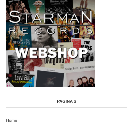
PAGINA’S
Home