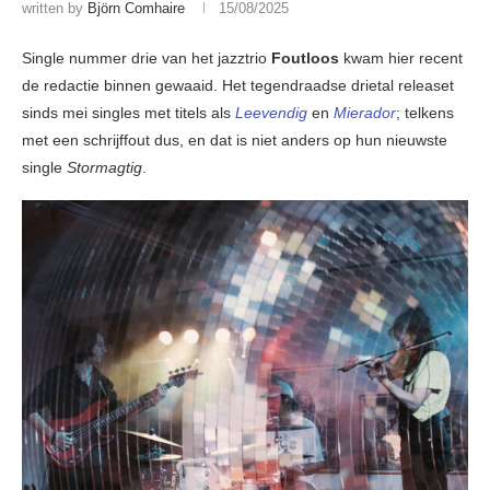
written by
Björn Comhaire
15/08/2025
Single nummer drie van het jazztrio
Foutloos
kwam hier recent
de redactie binnen gewaaid. Het tegendraadse drietal releaset
sinds mei singles met titels als
Leevendig
en
Mierador
; telkens
met een schrijffout dus, en dat is niet anders op hun nieuwste
single
Stormagtig
.