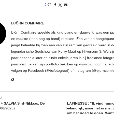
0
BJÖRN COMHAIRE
Björn Comhaire speelde als kind piano en slagwerk, was een jaar
en maakte (toen nog op band) remixen. Eén van de hoogtepunte
jeugd beleefde hij toen één van zijn remixen gedraaid werd in d
legendarische Soulshow van Ferry Maat op Hilversum 3. We zij
paar decennia later en sinds enkele jaren is hij freelance fotogr
journalist. Je kan zijn portfolio bekijken op www.bjorncomhaire.
volgen op Facebook (@bcfotograaf) of Instagram (@bjorncomh
st
+ SALVIA Sint-Niklaas, De
LAFINESSE : “Ik vind humo
/06/2025)
belangrijk, maar het is niet
om het goed te doen. Want 