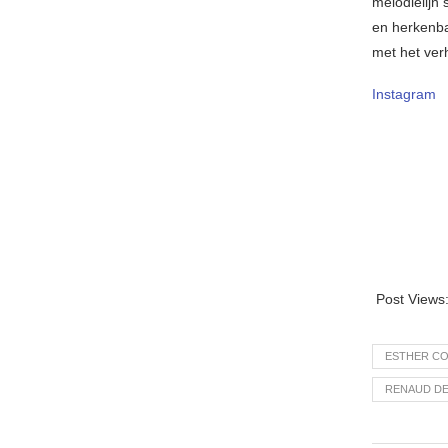
melodielijn 
en herkenbar
met het verh
Instagram
Post Views
ESTHER CO
RENAUD D