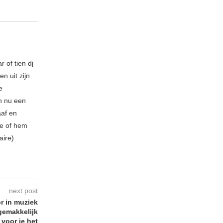
 of tien dj
n uit zijn
e
n nu een
aaf en
be of hem
aire)
next post
r in muziek
 gemakkelijk
voor je het