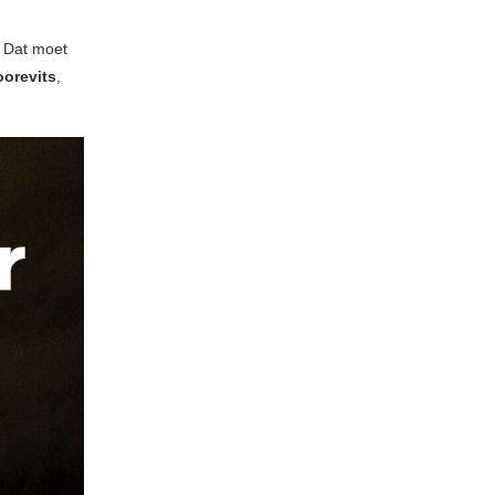
. Dat moet
oorevits
,