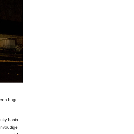
 een hoge
unky basis
eenvoudige