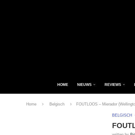
HOME
NIEUWS
REVIEWS
Home
Belgisch
FOUTLOOS – Mierador (Wellingto
BELGISCH
FOUTL
written by
Bj