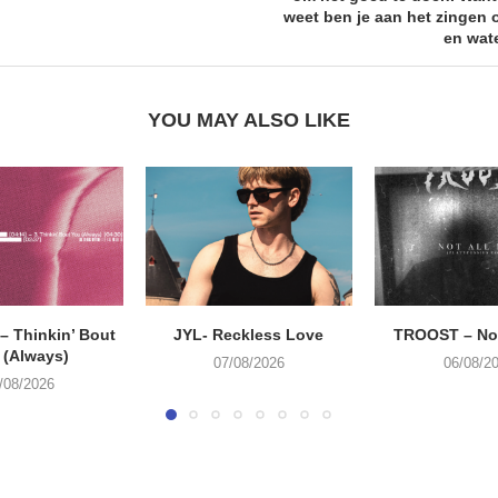
weet ben je aan het zingen 
en wat
YOU MAY ALSO LIKE
 Thinkin’ Bout
JYL- Reckless Love
TROOST – Not
 (Always)
07/08/2026
06/08/2
/08/2026