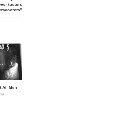
over toeters
erscooters”
 All Men
NOAH TATE – Boy Gum
Vijf keer talent i
Buurtkroeg Mos
026
06/08/2026
05/08/2026