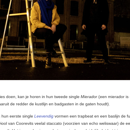
ies doen, kan je horen in hun tweede single
Mierador
(een mierador is
aruit de redder de kustlijn en badgasten in de gaten houdt).
j hun eerste single
Leevendig
vormen een trapbeat en een baslijn de f
iool van Coorevits veelal staccato (voorzien van echo weliswaar) de 