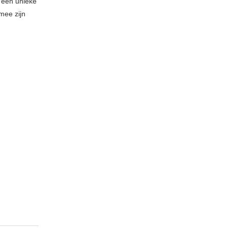
r een unieke
mee zijn