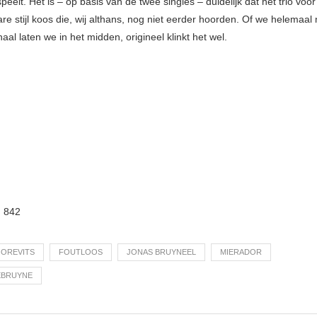
speelt. Het is – op basis van de twee singles – duidelijk dat het trio voo
e stijl koos die, wij althans, nog niet eerder hoorden. Of we helemaal 
aal laten we in het midden, origineel klinkt het wel.
:
842
OREVITS
FOUTLOOS
JONAS BRUYNEEL
MIERADOR
EBRUYNE