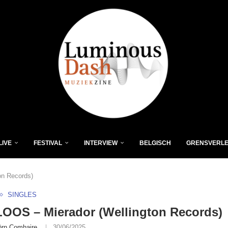
LIVE
FESTIVAL
INTERVIEW
BELGISCH
GRENSVERL
n Records)
SINGLES
OOS – Mierador (Wellington Records)
örn Comhaire
30/06/2025