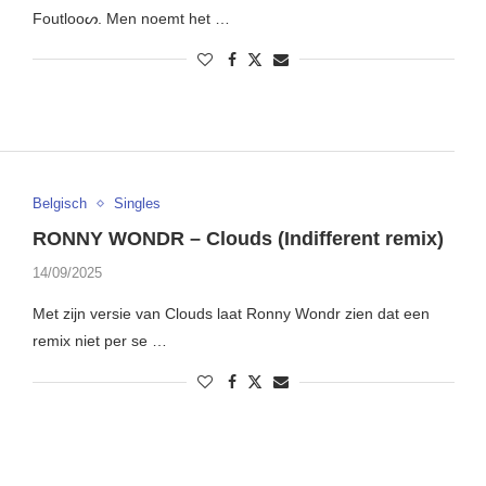
Foutlooᔕ. Men noemt het …
Belgisch
Singles
RONNY WONDR – Clouds (Indifferent remix)
14/09/2025
Met zijn versie van Clouds laat Ronny Wondr zien dat een
remix niet per se …