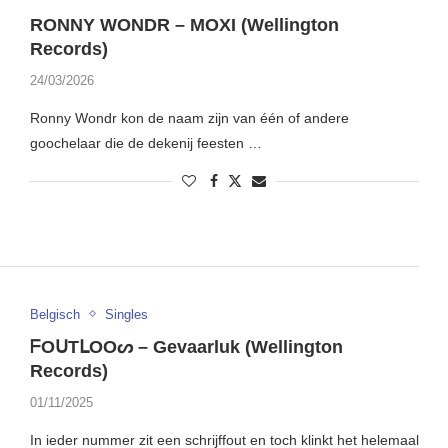
RONNY WONDR – MOXI (Wellington
Records)
24/03/2026
Ronny Wondr kon de naam zijn van één of andere
goochelaar die de dekenij feesten …
Belgisch
Singles
ᖴOᑌTᒪOOᔕ – Gevaarluk (Wellington
Records)
01/11/2025
In ieder nummer zit een schrijffout en toch klinkt het helemaal