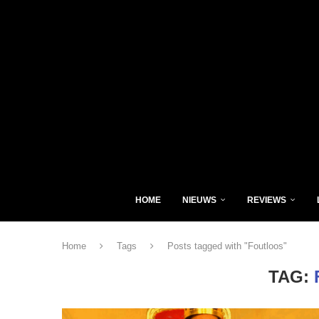
HOME
NIEUWS
REVIEWS
Home
Tags
Posts tagged with "Foutloos"
TAG: