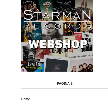
PAGINA’S
Home