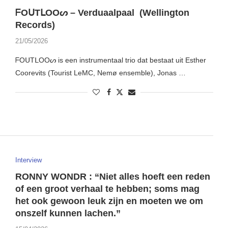
ᖴOᑌTᒪOOᔕ – Verduaalpaal (Wellington
Records)
21/05/2026
ᖴOᑌTᒪOOᔕ is een instrumentaal trio dat bestaat uit Esther
Coorevits (Tourist LeMC, Nemø ensemble), Jonas …
Interview
RONNY WONDR : “Niet alles hoeft een reden
of een groot verhaal te hebben; soms mag
het ook gewoon leuk zijn en moeten we om
onszelf kunnen lachen.”