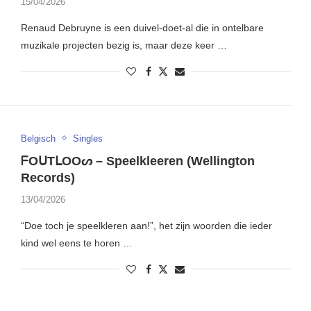
15/04/2026
Renaud Debruyne is een duivel-doet-al die in ontelbare
muzikale projecten bezig is, maar deze keer …
Belgisch
Singles
ᖴOᑌTᒪOOᔕ – Speelkleeren (Wellington
Records)
13/04/2026
“Doe toch je speelkleren aan!”, het zijn woorden die ieder
kind wel eens te horen …