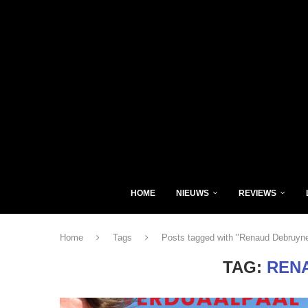
HOME
NIEUWS
REVIEWS
Home
Tags
Posts tagged with "Renaud Debruyn
TAG:
REN