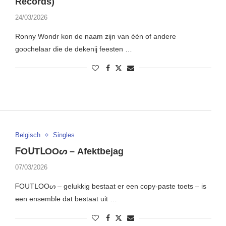
Records)
24/03/2026
Ronny Wondr kon de naam zijn van één of andere
goochelaar die de dekenij feesten …
Belgisch
Singles
ᖴOᑌTᒪOOᔕ – Afektbejag
07/03/2026
ᖴOᑌTᒪOOᔕ – gelukkig bestaat er een copy-paste toets – is
een ensemble dat bestaat uit …