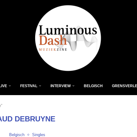
LIVE
FESTIVAL
INTERVIEW
BELGISCH
GRENSVERL
e"
AUD DEBRUYNE
Belgisch
Singles