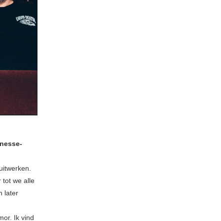
inesse-
uitwerken.
tot we alle
n later
or. Ik vind