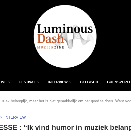
LIVE
FESTIVAL
INTERVIEW
BELGISCH
GRENSVERL
ziek belangrijk, maar het is niet gemakkelijk om het goed te doen. Want voor
INTERVIEW
SSE : “Ik vind humor in muziek belang