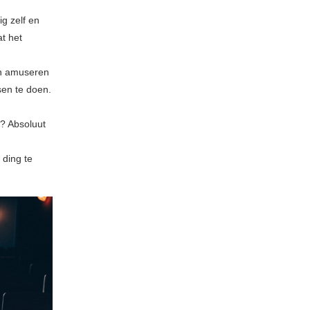
ig zelf en
at het
ch amuseren
sen te doen.
s? Absoluut
 ding te