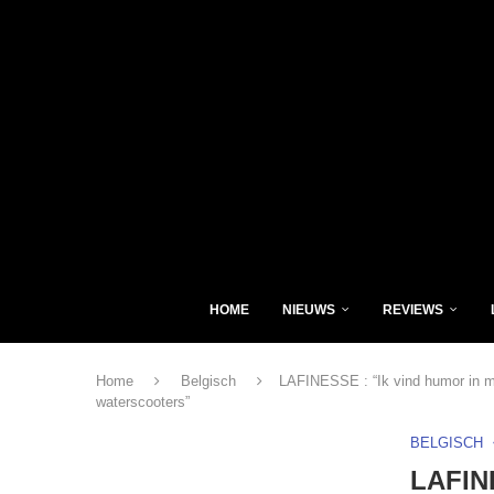
HOME
NIEUWS
REVIEWS
Home
Belgisch
LAFINESSE : “Ik vind humor in mu
waterscooters”
BELGISCH
LAFINE