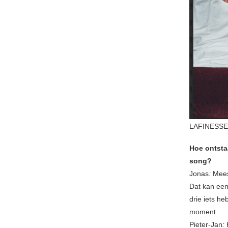
LAFINESSE 
Hoe ontsta
song?
Jonas
:
Meest
Dat kan een
drie iets he
moment.
Pieter-Jan
:
K