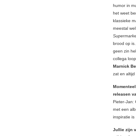
humor in mu
het weet ben
klassieke m
meestal wel
Supermark
brood op is
geen zin he
collega loo
Marnick Be
zat en altij
Momenteel s
releasen v
Pieter-Jan:
met een alb
inspiratie is
Jullie zijn