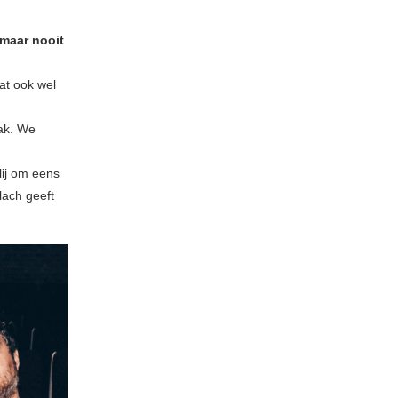
 maar nooit
at ook wel
ak. We
lij om eens
lach geeft