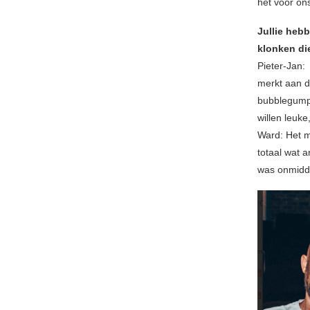
het voor on
Jullie heb
klonken di
Pieter-Jan: 
merkt aan d
bubblegumpo
willen leuke
Ward: Het m
totaal wat 
was onmiddel