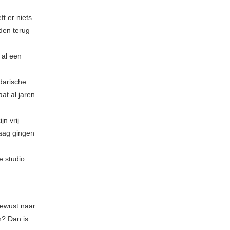
ft er niets
den terug
 al een
darische
at al jaren
n vrij
raag gingen
e studio
bewust naar
n? Dan is