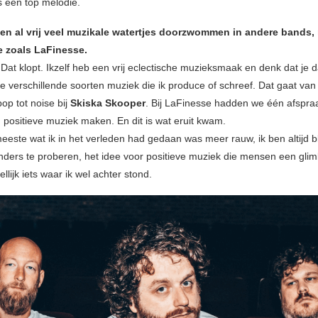
s een top melodie.
ben al vrij veel muzikale watertjes doorzwommen in andere bands,
e zoals LaFinesse.
Dat klopt. Ikzelf heb een vrij eclectische muzieksmaak en denk dat je d
e verschillende soorten muziek die ik produce of schreef. Dat gaat van
p tot noise bij
Skiska Skooper
. Bij LaFinesse hadden we één afspra
, positieve muziek maken. En dit is wat eruit kwam.
eeste wat ik in het verleden had gedaan was meer rauw, ik ben altijd b
anders te proberen, het idee voor positieve muziek die mensen een glim
lijk iets waar ik wel achter stond.