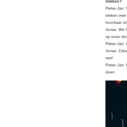
mikken?
Pieter-Jan: 
steken veel 
hoorbaar is!
Jonas
:
We h
op onze sho
Pieter-Jan
:
I
Jonas
:
Zeker
niet!
Pieter-Jan
:
K
doen.