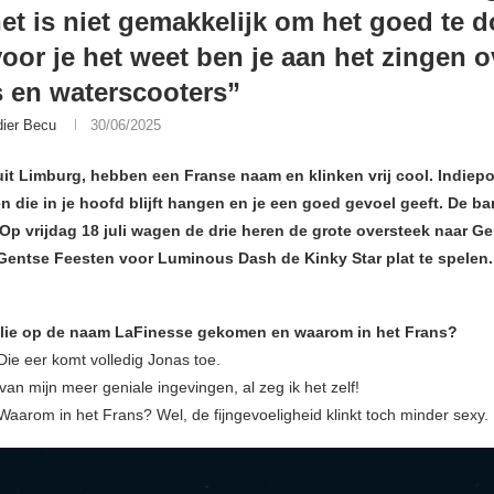
et is niet gemakkelijk om het goed te d
oor je het weet ben je aan het zingen o
s en waterscooters”
dier Becu
30/06/2025
it Limburg, hebben een Franse naam en klinken vrij cool. Indiep
en die in je hoofd blijft hangen en je een goed gevoel geeft. De 
Op vrijdag 18 juli wagen de drie heren de grote oversteek naar Ge
 Gentse Feesten voor Luminous Dash de Kinky Star plat te spelen.
ullie op de naam LaFinesse gekomen en waarom in het Frans?
Die eer komt volledig Jonas toe.
an mijn meer geniale ingevingen, al zeg ik het zelf!
Waarom in het Frans? Wel, de fijngevoeligheid klinkt toch minder sexy.