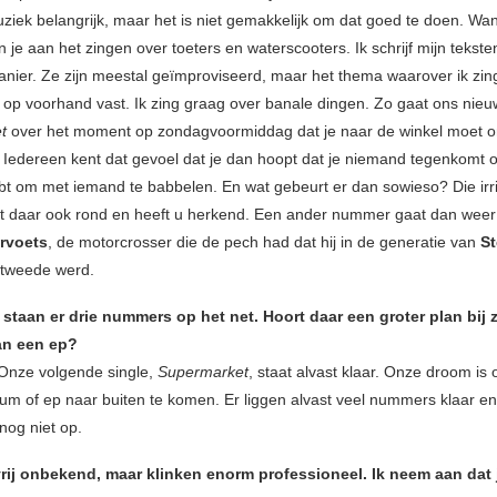
ziek belangrijk, maar het is niet gemakkelijk om dat goed te doen. Wan
 je aan het zingen over toeters en waterscooters. Ik schrijf mijn tekste
anier. Ze zijn meestal geïmproviseerd, maar het thema waarover ik zing
 op voorhand vast. Ik zing graag over banale dingen. Zo gaat ons ni
et
over het moment op zondagvoormiddag dat je naar de winkel moet 
. Iedereen kent dat gevoel dat je dan hoopt dat je niemand tegenkomt 
bt om met iemand te babbelen. En wat gebeurt er dan sowieso? Die irri
pt daar ook rond en heeft u herkend. Een ander nummer gaat dan weer
rvoets
, de motorcrosser die de pech had dat hij in de generatie van
St
d tweede werd.
taan er drie nummers op het net. Hoort daar een groter plan bij 
an een ep?
 Onze volgende single,
Supermarket
, staat alvast klaar. Onze droom is
um of ep naar buiten te komen. Er liggen alvast veel nummers klaar e
 nog niet op.
 vrij onbekend, maar klinken enorm professioneel. Ik neem aan dat 