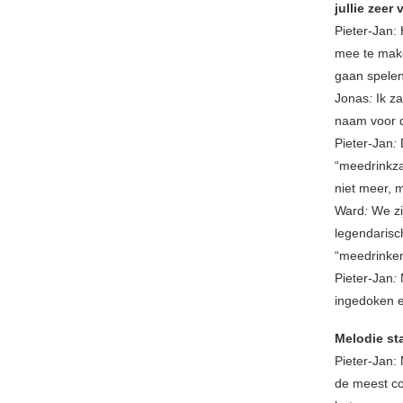
jullie zee
Pieter-Jan:
mee te make
gaan spelen
Jonas
:
Ik z
naam voor 
Pieter-Jan
:
“meedrinkza
niet meer, 
Ward
:
We zi
legendarisc
“meedrinke
Pieter-Jan
:
ingedoken 
Melodie st
Pieter-Jan: 
de meest co