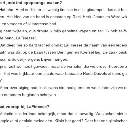
r verfijnde indiepopsongs maken?
Hahaha. Heel eerlijk, er zit weinig finesse in mijn gitaarspel, dus dat hee
n. Het idee van de band is ontstaan op Rock Herk. Jonas en Ward wil
 en vroegen of ik interesse had.
ag hem twijfelen, dus dropte ik mijn geheime wapen en zei: “Ik heb zelfs
de band, LaFinesse”.
Dat deed me zo hard lachen omdat LaFinesse de naam van een legen
ak” was dat op de baan tussen Beringen en Koersel lag. De zaak besta
maar is duidelijk ergens blijven hangen.
jn er zelf wel nooit geweest, maar de verhalen die we erover hoorden zij
h. Het was blijkbaar een plaats waar bepaalde Rode Duivels al eens g
n”.
Meer overtuiging had ik alleszins niet nodig en een week later zijn we d
en nummers beginnen schrijven.
aat voorop bij LaFinesse?
Melodie is inderdaad belangrijk, maar dat is toevallig. We zoeken niet 
mplexe of geniale melodieën. Klinkt het goed? Doet het ons glimlache