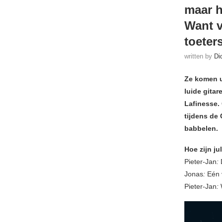
maar h
Want v
toeter
written by
Di
Ze komen u
luide gitar
Lafinesse. 
tijdens de
babbelen.
Hoe zijn j
Pieter-Jan
:
Jonas
:
Eén v
Pieter-Jan
: