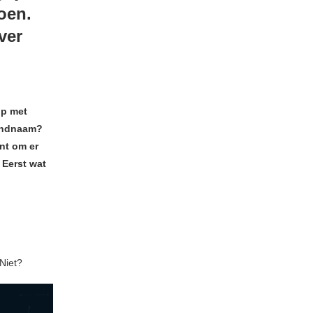
oen.
ver
op met
bandnaam?
nt om er
 Eerst wat
 Niet?