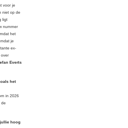
t voor je
n niet op de
 ligt
euw nummer
omdat het
omdat je
tante ex-
 over
efan Everts
zoals het
 om in 2026
n de
jullie hoog