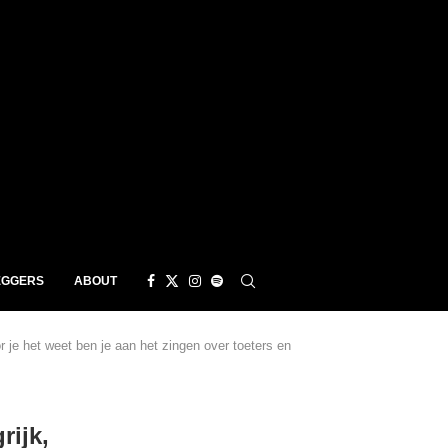
EGGERS
ABOUT
 je het weet ben je aan het zingen over toeters en
rijk,