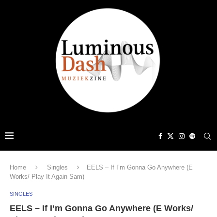
Home
Singles
EELS – If I’m Gonna Go Anywhere (E
Works/ Play It Again Sam)
SINGLES
EELS – If I’m Gonna Go Anywhere (E Works/