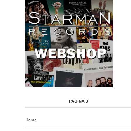
PAGINA’S
Home